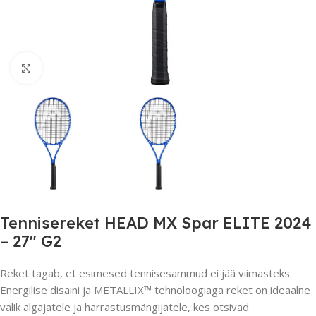
Suurendamiseks klõpsake
Tennisereket HEAD MX Spar ELITE 2024
– 27″ G2
Reket tagab, et esimesed tennisesammud ei jää viimasteks.
Energilise disaini ja METALLIX™ tehnoloogiaga reket on ideaalne
valik algajatele ja harrastusmängijatele, kes otsivad