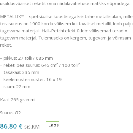
usaldusväärset reketit oma nädalavahetuse matšiks sõpradega.
METALLIX™ – spetsiaalse koostisega kristalne metallisulam, mille
terasuurus on 1000 korda väiksem kui tavalisel metallil, loob palju
tugevama materjali. Hall-Petchi efekt ütleb: väiksemad terad =
tugevam materjal. Tulemuseks on kergem, tugevam ja võimsam
reket.
– pikkus: 27 tolli / 685 mm
– reketi pea suurus: 645 cm² / 100 tolli²
– tasakaal: 335 mm
– keelemustermuster: 16 x 19
– raam: 22 mm
Kaal: 265 grammi
Suurus G2
86.80
€
Laos
sis.KM