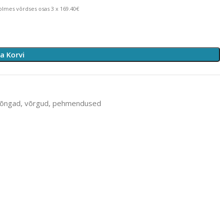
lmes võrdses osas 3 x 169.40€
sa Korvi
rõngad, võrgud, pehmendused