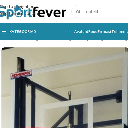
Skip to navigation
Skip to main content
KATEGOORIAD
Avaleht
Pood
Firmast
Tellimin
Esileht
Kõik kategooriad
Pallimängud
Korvpall
Tagalauad, rõn