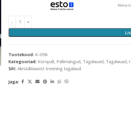
Maksa ko
Li
Tootekood:
K-098
Kategooriad:
Korvpall
,
Pallimängud
,
Tagalauad
,
Tagalauad, 
Silt:
Akrüülklaasist treening tagalaud
Jaga: