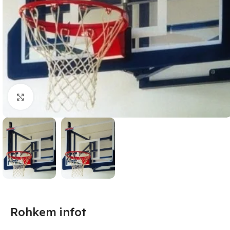
Suurendamiseks klõpsake
Rohkem infot