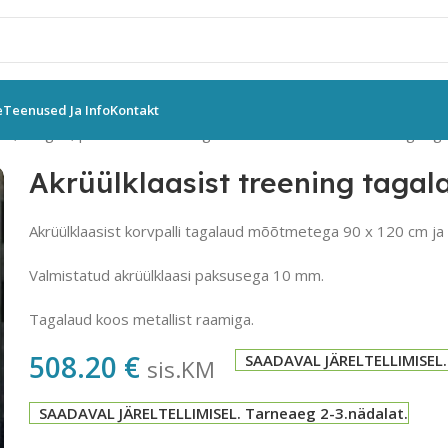
e
Teenused Ja Info
Kontakt
gad, võrgud, pehmendused
Tagalauad
Akrüülklaasist treening ta
Akrüülklaasist treening taga
Akrüülklaasist korvpalli tagalaud mõõtmetega 90 x 120 cm j
Valmistatud akrüülklaasi paksusega 10 mm.
Tagalaud koos metallist raamiga.
508.20
€
SAADAVAL JÄRELTELLIMISEL.
sis.KM
SAADAVAL JÄRELTELLIMISEL. Tarneaeg 2-3.nädalat.