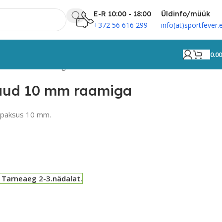
E-R 10:00 - 18:00
Üldinfo/müük
+372 56 616 299
info(at)sportfever.
0.0
galaud 10 mm raamiga
laud 10 mm raamiga
a paksus 10 mm.
 Tarneaeg 2-3.nädalat.