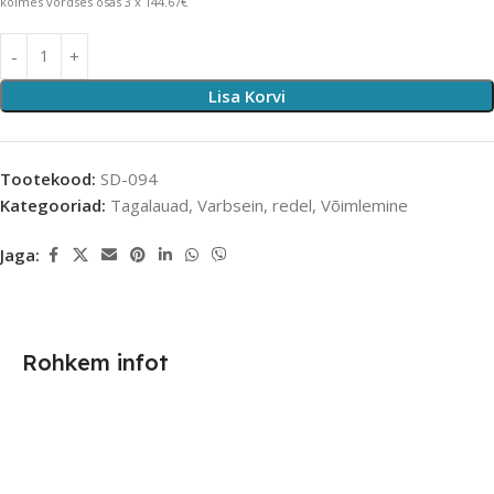
kolmes võrdses osas 3 x 144.67€
Lisa Korvi
Tootekood:
SD-094
Kategooriad:
Tagalauad
,
Varbsein, redel
,
Võimlemine
Jaga:
Rohkem infot