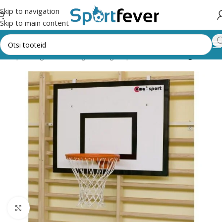
Skip to navigation
Skip to main content
Korvpall
Tagalauad, rõngad, võrgud, pehmendused
Tagalauad
Suurendamiseks klõpsake