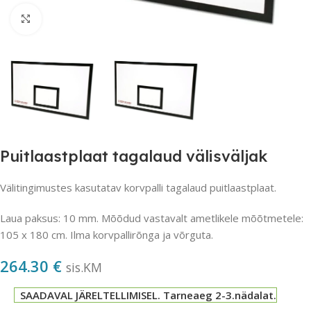
Suurendamiseks klõpsake
Puitlaastplaat tagalaud välisväljak
Välitingimustes kasutatav korvpalli tagalaud puitlaastplaat.
Laua paksus: 10 mm. Mõõdud vastavalt ametlikele mõõtmetele:
105 x 180 cm. Ilma korvpallirõnga ja võrguta.
264.30
€
sis.KM
SAADAVAL JÄRELTELLIMISEL. Tarneaeg 2-3.nädalat.