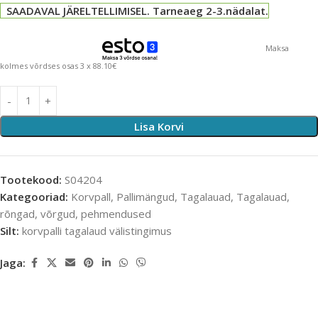
SAADAVAL JÄRELTELLIMISEL. Tarneaeg 2-3.nädalat.
Maksa
kolmes võrdses osas 3 x 88.10€
Lisa Korvi
Tootekood:
S04204
Kategooriad:
Korvpall
,
Pallimängud
,
Tagalauad
,
Tagalauad,
rõngad, võrgud, pehmendused
Silt:
korvpalli tagalaud välistingimus
Jaga: