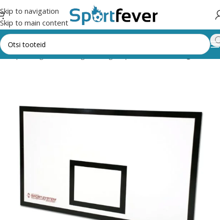
Skip to navigation
Skip to main content
Korvpall
Tagalauad, rõngad, võrgud, pehmendused
Tagalauad