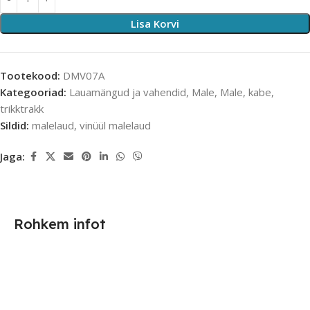
Lisa Korvi
Tootekood:
DMV07A
Kategooriad:
Lauamängud ja vahendid
,
Male
,
Male, kabe,
trikktrakk
Sildid:
malelaud
,
vinüül malelaud
Jaga:
Rohkem infot