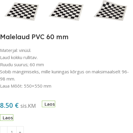
Malelaud PVC 60 mm
Materjal: vinüül.
Laud kokku rullitav.
Ruudu suurus; 60 mm
Sobib mängimiseks, mille kuningas kõrgus on maksimaalselt 96-
98 mm.
Laua Mõõt: 550×550 mm
8.50
€
Laos
sis.KM
Laos