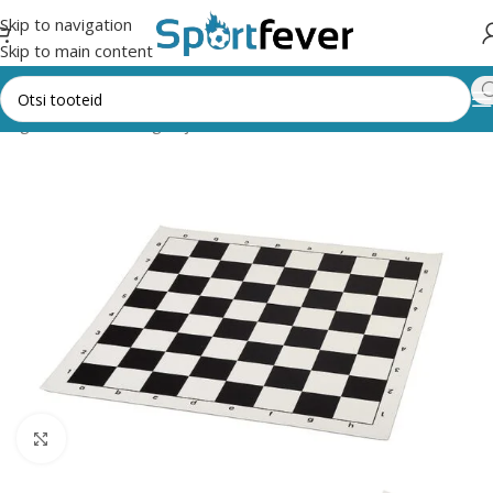
Skip to navigation
Skip to main content
ategooriad
Lauamängud ja vahendid
Male, kabe, trikktrakk
Male
Suurendamiseks klõpsake