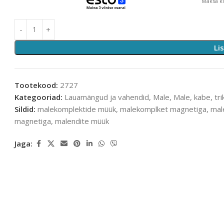
Maksa ko
Li
Tootekood:
2727
Kategooriad:
Lauamängud ja vahendid
,
Male
,
Male, kabe, tri
Sildid:
malekomplektide müük
,
malekomplket magnetiga
,
mal
magnetiga
,
malendite müük
Jaga: