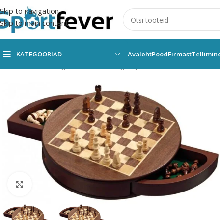
Skip to navigation
Skip to main content
KATEGOORIAD
Avaleht
Pood
Firmast
Tellimin
Esileht
Kõik kategooriad
Lauamängud ja vahendid
Male, kabe, t
Suurendamiseks klõpsake