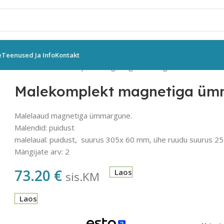
e
Teenused Ja Info
Kontakt
rikktrakk
Male
Malekomplekt magnetiga ümmargune 25 mm
Malekomplekt magnetiga üm
Malelaaud magnetiga ümmargune.
Malendid: puidust
malelaual: puidust, suurus 305x 60 mm, ühe ruudu suurus 2
Mängijate arv: 2
73.20
€
Laos
sis.KM
Laos