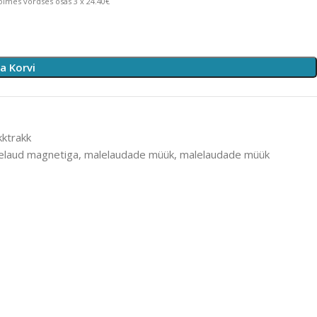
lmes võrdses osas 3 x 24.40€
sa Korvi
kktrakk
elaud magnetiga
,
malelaudade müük
,
malelaudade müük