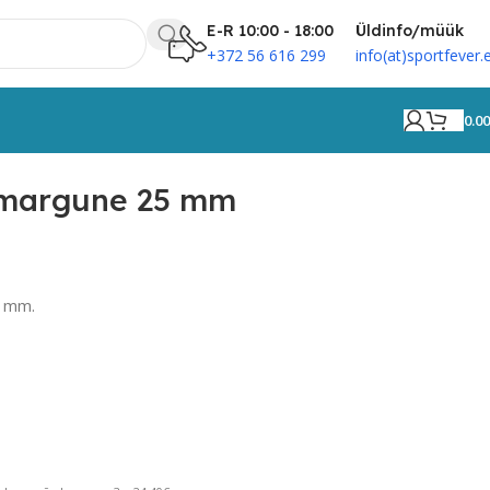
E-R 10:00 - 18:00
Üldinfo/müük
+372 56 616 299
info(at)sportfever.
0.0
margune 25 mm
5 mm.