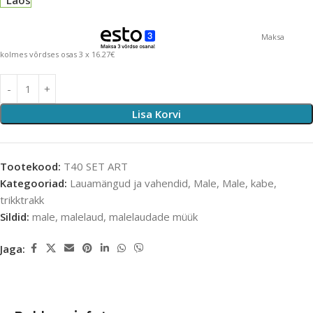
Laos
Maksa
kolmes võrdses osas 3 x 16.27€
Lisa Korvi
Tootekood:
T40 SET ART
Kategooriad:
Lauamängud ja vahendid
,
Male
,
Male, kabe,
trikktrakk
Sildid:
male
,
malelaud
,
malelaudade müük
Jaga: