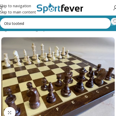
Skip to navigation
Skip to main content
ategooriad
Lauamängud ja vahendid
Male, kabe, trikktrakk
Male
Suurendamiseks klõpsake