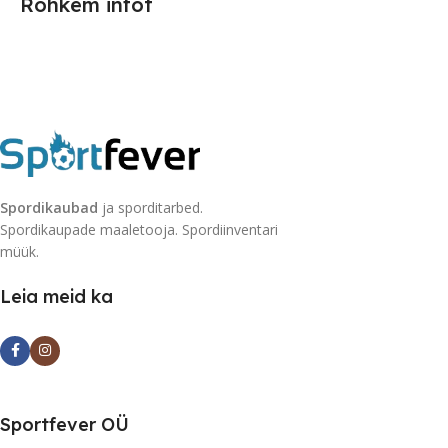
Rohkem infot
Spordikaubad
ja sporditarbed.
Spordikaupade maaletooja. Spordiinventari
müük.
Leia meid ka
Sportfever OÜ