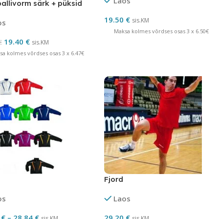
Laos
allivorm särk + püksid
UMÜÜK
19.50
€
sis.KM
os
Maksa kolmes võrdses osas 3 x 6.50€
19.40
€
€
sis.KM
sa kolmes võrdses osas 3 x 6.47€
Fjord
os
Laos
0
€
–
28.84
€
29.20
€
sis.KM
sis.KM