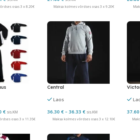
rdses osas 3 x 8.20€
Maksa kolmes võrdses osas 3 x 9.20€
Mak
uus
Central
Victo
Laos
La
0
€
36.30
€
–
36.33
€
37.6
sis.KM
sis.KM
rdses osas 3 x 11.35€
Maksa kolmes võrdses osas 3 x 12.10€
Maks