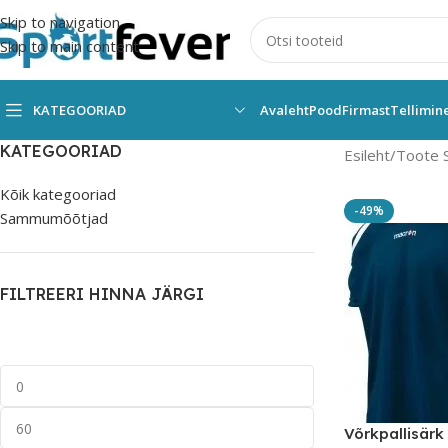
Skip to navigation
Skip to main content
KATEGOORIAD
Avaleht
Pood
Firmast
Tellimin
KATEGOORIAD
Esileht
Toote 
Kõik kategooriad
-49%
Sammumõõtjad
FILTREERI HINNA JÄRGI
Võrkpallisärk