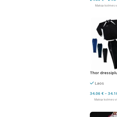
Maksa kolmes võ
Thor dressipl
Laos
34.06
€
–
34.1
Maksa kolmes võ