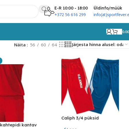
E-R 10:00 - 18:00
Üldinfo/müük
+372 56 616 299
info(at)sportfever.
0.0
Näita
56
60
64
Caliph 3/4 püksid
kahtepidi kantav