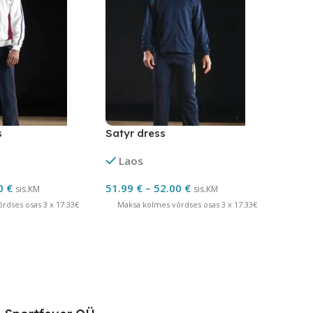
s
Satyr dress
Laos
0
€
51.99
€
–
52.00
€
sis.KM
sis.KM
rdses osas 3 x 17.33€
Maksa kolmes võrdses osas 3 x 17.33€