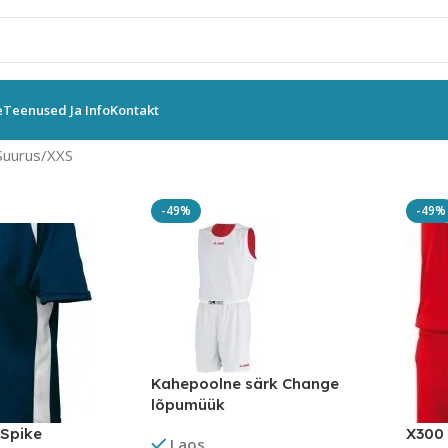
e
Teenused Ja Info
Kontakt
Suurus
XXS
-49%
-49%
Kahepoolne särk Change
lõpumüük
 Spike
X300 
Laos