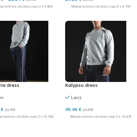
sa kolmes võrdses osas 3 x 9.60€
Maksa kolmes võrdses osas 3 x 9.73€
ria dress
Kalypso dress
os
Laos
0
€
49.40
€
sis.KM
sis.KM
a kolmes võrdses osas 3 x 12.53€
Maksa kolmes võrdses osas 3 x 16.47€