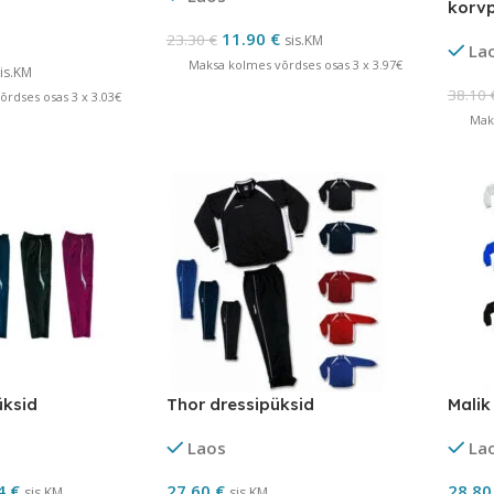
korvp
LÕP
11.90
€
23.30
€
sis.KM
La
Maksa kolmes võrdses osas 3 x 3.97€
is.KM
38.10
rdses osas 3 x 3.03€
Mak
üksid
Thor dressipüksid
Malik
Laos
La
4
€
27.60
€
28.8
sis.KM
sis.KM