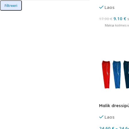
Filtreeri
Laos
9.10
€
17.90
€
s
Maksa kolmes võ
Malik dressip
Laos
24.60
€
–
24.6