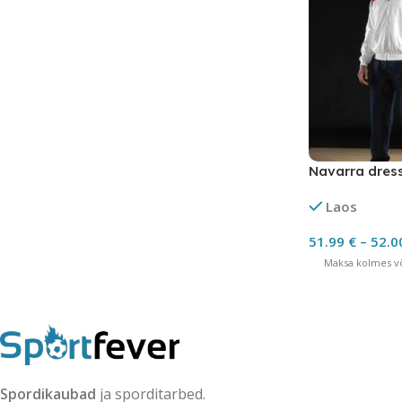
Navarra dres
Laos
51.99
€
–
52.0
Maksa kolmes võ
Spordikaubad
ja sporditarbed.