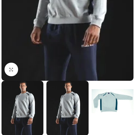
Suurendamiseks klõpsake