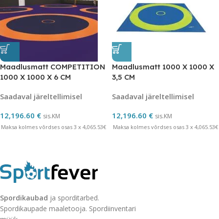
Maadlusmatt COMPETITION
Maadlusmatt 1000 X 1000 X
1000 X 1000 X 6 CM
3,5 CM
Saadaval järeltellimisel
Saadaval järeltellimisel
12,196.60
€
12,196.60
€
sis.KM
sis.KM
Maksa kolmes võrdses osas 3 x 4,065.53€
Maksa kolmes võrdses osas 3 x 4,065.53€
Spordikaubad
ja sporditarbed.
Spordikaupade maaletooja. Spordiinventari