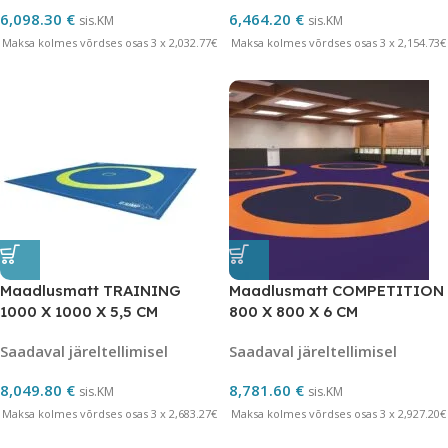
6,098.30
€
6,464.20
€
sis.KM
sis.KM
Maksa kolmes võrdses osas 3 x 2,032.77€
Maksa kolmes võrdses osas 3 x 2,154.73€
Maadlusmatt TRAINING
Maadlusmatt COMPETITION
1000 X 1000 X 5,5 CM
800 X 800 X 6 CM
Saadaval järeltellimisel
Saadaval järeltellimisel
8,049.80
€
8,781.60
€
sis.KM
sis.KM
Maksa kolmes võrdses osas 3 x 2,683.27€
Maksa kolmes võrdses osas 3 x 2,927.20€