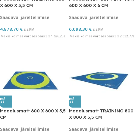
X 600 X 5,5 CM
600 X 600 X 6 CM
Saadaval järeltellimisel
Saadaval järeltellimisel
4,878.70
€
6,098.30
€
sis.KM
sis.KM
Maksa kolmes võrdses osas 3 x 1,626.23€
Maksa kolmes võrdses osas 3 x 2,032.77€
Maadlusmatt 600 X 600 X 3,5
Maadlusmatt TRAINING 800
CM
X 800 X 5,5 CM
Saadaval järeltellimisel
Saadaval järeltellimisel