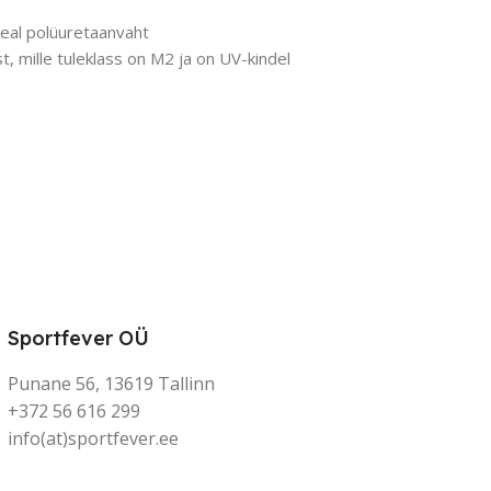
peal polüuretaanvaht
, mille tuleklass on M2 ja on UV-kindel
Sportfever OÜ
Punane 56, 13619 Tallinn
+372 56 616 299
info(at)sportfever.ee