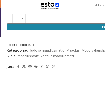
Maksa ko
Li
Tootekood:
521
Kategooriad:
Judo ja maadlusmatid
,
Maadlus
,
Muud vahendi
Sildid:
maadlusmatt
,
võstlus maadlusmatt
Jaga: