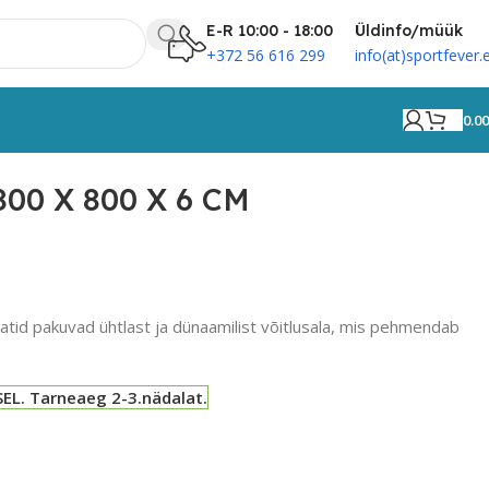
E-R 10:00 - 18:00
Üldinfo/müük
+372 56 616 299
info(at)sportfever.
0.0
00 X 800 X 6 CM
id pakuvad ühtlast ja dünaamilist võitlusala, mis pehmendab
EL. Tarneaeg 2-3.nädalat.