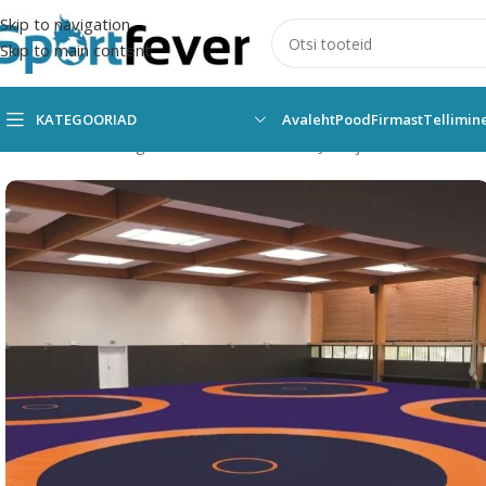
Skip to navigation
Skip to main content
KATEGOORIAD
Avaleht
Pood
Firmast
Tellimin
Esileht
Kõik kategooriad
Muud vahendid
Judo ja maadlusmatid