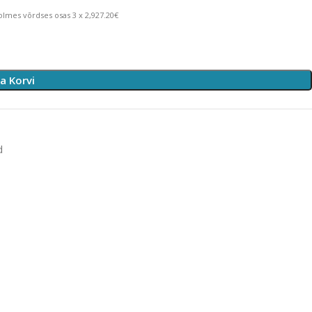
lmes võrdses osas 3 x 2,927.20€
sa Korvi
d