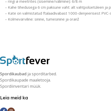
– ringi ø meetrites (sisemine/välimine): 6/8 m
– Kahe tihedusega 6 cm paksune vaht: alt vahtpolüetüleen ja 
– Kate on valmistatud ftalaadivabast 1000-denjeerisest PVC-st
– Kolmevärviline: sinine, tumesinine ja oranž
Spordikaubad
ja sporditarbed.
Spordikaupade maaletooja.
Spordiinventari müük.
Leia meid ka