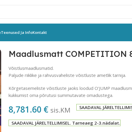
e
Teenused Ja Info
Kontakt
Maadlus
Maadlusmatt COMPETITION 800 X 800 X 6 CM
Maadlusmatt COMPETITION 8
Võistlusmaadlusmatid.
Paljude riiklike ja rahvusvaheliste võistluste ametlik tarnija.
Kõrgetasemeliste võistluste jaoks loodud O’JUMP maadlusmat
kukkumist oma põrutusi summutavate omadustega.
8,781.60
€
SAADAVAL JÄRELTELLIMIS
sis.KM
SAADAVAL JÄRELTELLIMISEL. Tarneaeg 2-3.nädalat.