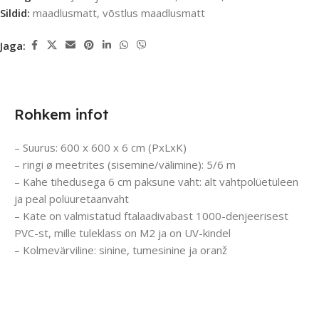
Sildid:
maadlusmatt
,
võstlus maadlusmatt
Jaga:
Rohkem infot
– Suurus: 600 x 600 x 6 cm (PxLxK)
– ringi ø meetrites (sisemine/välimine): 5/6 m
– Kahe tihedusega 6 cm paksune vaht: alt vahtpolüetüleen
ja peal polüuretaanvaht
– Kate on valmistatud ftalaadivabast 1000-denjeerisest
PVC-st, mille tuleklass on M2 ja on UV-kindel
– Kolmevärviline: sinine, tumesinine ja oranž