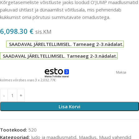
Kõrgetasemeliste võistluste jaoks loodud O’JUMP maadlusmatid
pakuvad ühtlast ja dünaamilist võitlusala, mis pehmendab
kukkumist oma põrutusi summutavate omadustega.
6,098.30
€
sis.KM
SAADAVAL JÄRELTELLIMISEL. Tarneaeg 2-3.nädalat.
SAADAVAL JÄRELTELLIMISEL. Tarneaeg 2-3.nädalat.
Maksa
kolmes võrdses osas 3 x 2,032.77€
Lisa Korvi
Tootekood:
520
Kategooriad:
Judo ja maadlusmatid
,
Maadlus
,
Muud vahendid