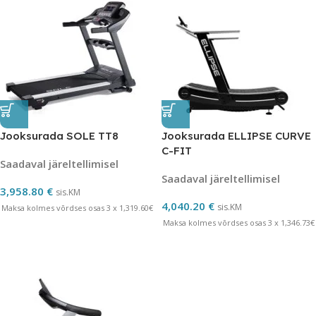
Jooksurada SOLE TT8
Jooksurada ELLIPSE CURVE
C-FIT
Saadaval järeltellimisel
Saadaval järeltellimisel
3,958.80
€
sis.KM
4,040.20
€
sis.KM
Maksa kolmes võrdses osas 3 x 1,319.60€
Maksa kolmes võrdses osas 3 x 1,346.73€