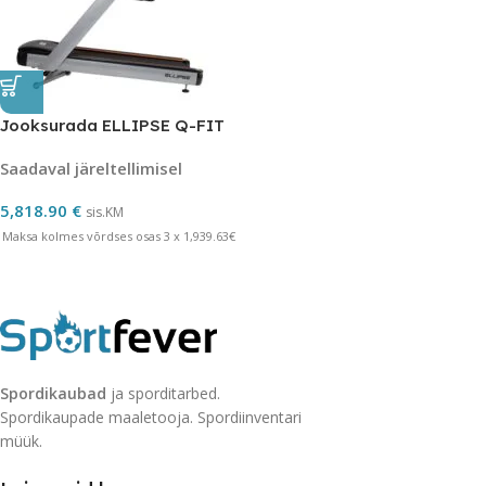
Jooksurada ELLIPSE Q-FIT
Saadaval järeltellimisel
5,818.90
€
sis.KM
Maksa kolmes võrdses osas 3 x 1,939.63€
Spordikaubad
ja sporditarbed.
Spordikaupade maaletooja. Spordiinventari
müük.