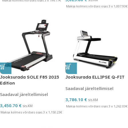
Maksa kolmes võrdses osas 3 x 796.17€
Maksa kolmes võrdses osas 3 x 1,007.93€
Jooksurada SOLE F85 2023
Jooksurada ELLIPSE Q-FIT
Edition
Saadaval järeltellimisel
Saadaval järeltellimisel
3,786.10
€
sis.KM
3,450.70
€
sis.KM
Maksa kolmes võrdses osas 3 x 1,262.03€
Maksa kolmes võrdses osas 3 x 1,150.23€