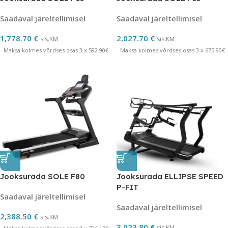
Saadaval järeltellimisel
Saadaval järeltellimisel
1,778.70
€
2,027.70
€
sis.KM
sis.KM
Maksa kolmes võrdses osas 3 x 592.90€
Maksa kolmes võrdses osas 3 x 675.90€
Jooksurada SOLE F80
Jooksurada ELLIPSE SPEED
P-FIT
Saadaval järeltellimisel
Saadaval järeltellimisel
2,388.50
€
sis.KM
3,023.80
€
sis.KM