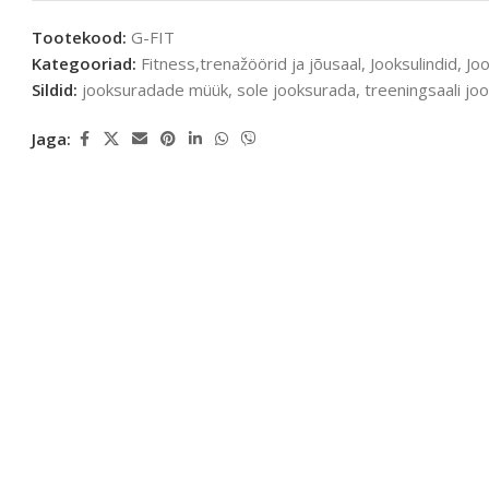
Tootekood:
G-FIT
Kategooriad:
Fitness,trenažöörid ja jõusaal
,
Jooksulindid
,
Jo
Sildid:
jooksuradade müük
,
sole jooksurada
,
treeningsaali jo
Jaga: