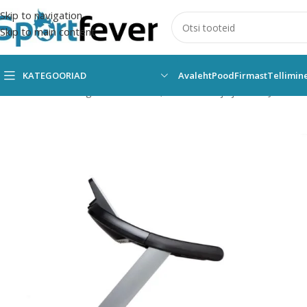
Skip to navigation
Skip to main content
KATEGOORIAD
Avaleht
Pood
Firmast
Tellimin
Esileht
Kõik kategooriad
Fitness,trenažöörid ja jõusaal
Jõusaali 