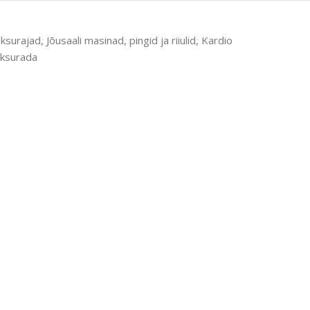
oksurajad
,
Jõusaali masinad, pingid ja riiulid
,
Kardio
oksurada