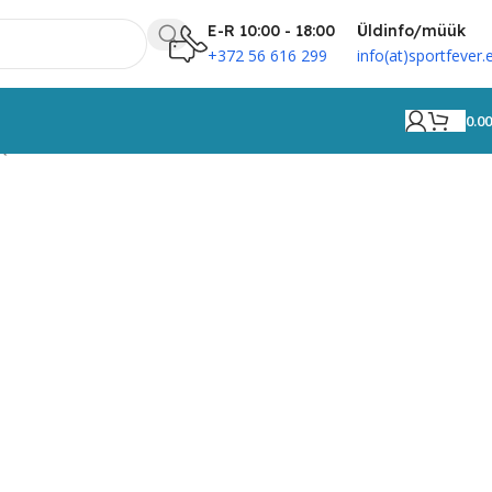
E-R 10:00 - 18:00
Üldinfo/müük
+372 56 616 299
info(at)sportfever.
0.0
Q-FIT