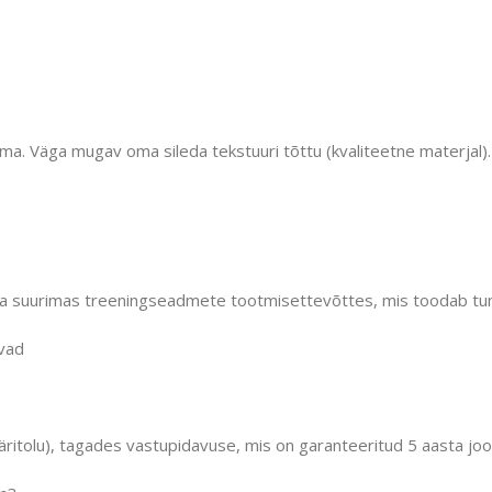
dma. Väga mugav oma sileda tekstuuri tõttu (kvaliteetne materjal).
ma suurimas treeningseadmete tootmisettevõttes, mis toodab tun
vad
äritolu), tagades vastupidavuse, mis on garanteeritud 5 aasta jo