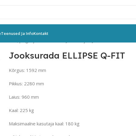
e
Teenused Ja Info
Kontakt
masinad, pingid ja riiulid
Kardio
Jooksurajad
Jooksurada ELLIPSE 
Jooksurada ELLIPSE Q-FIT
Kõrgus: 1592 mm
Pikkus: 2280 mm
Laius: 960 mm
Kaal: 225 kg
Maksimaalne kasutaja kaal: 180 kg