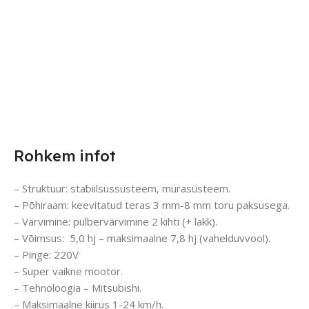
Rohkem infot
– Struktuur: stabiilsussüsteem, mürasüsteem.
– Põhiraam: keevitatud teras 3 mm-8 mm toru paksusega.
– Värvimine: pulbervärvimine 2 kihti (+ lakk).
– Võimsus: 5,0 hj – maksimaalne 7,8 hj (vahelduvvool).
– Pinge: 220V
– Super vaikne mootor.
– Tehnoloogia – Mitsubishi.
– Maksimaalne kiirus 1-24 km/h.