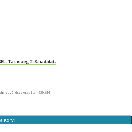
EL. Tarneaeg 2-3.nädalat.
lmes võrdses osas 3 x 1,939.63€
sa Korvi