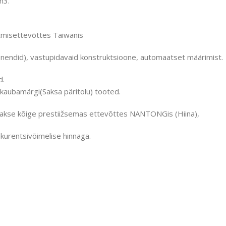
m3.
misettevõttes Taiwanis
endid), vastupidavaid konstruktsioone, automaatset määrimist.
d.
 kaubamärgi(Saksa päritolu) tooted.
takse kõige prestiižsemas ettevõttes NANTONGis (Hiina),
kurentsivõimelise hinnaga.