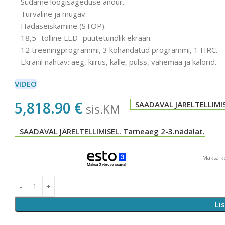
– Südame löögisageduse andur.
– Turvaline ja mugav.
– Hädaseiskamine (STOP).
– 18,5 -tolline LED -puutetundlik ekraan.
– 12 treeningprogrammi, 3 kohandatud programmi, 1 HRC.
– Ekranil nähtav: aeg, kiirus, kalle, pulss, vahemaa ja kalorid.
VIDEO
5,818.90
€
SAADAVAL JÄRELTELLIMIS
sis.KM
SAADAVAL JÄRELTELLIMISEL. Tarneaeg 2-3.nädalat.
Maksa ko
Li