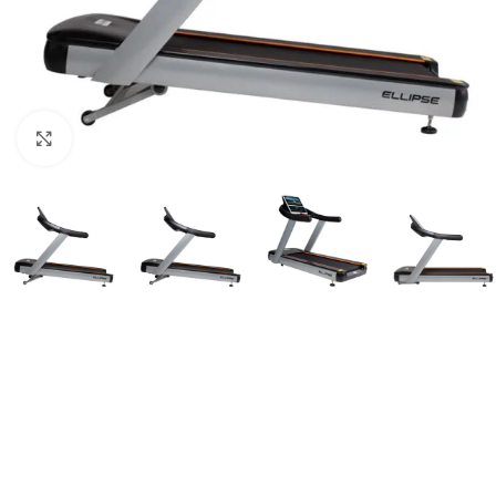
Suurendamiseks klõpsake