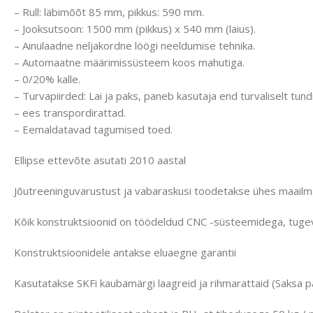
– Rull: läbimõõt 85 mm, pikkus: 590 mm.
– Jooksutsoon: 1500 mm (pikkus) x 540 mm (laius).
– Ainulaadne neljakordne löögi neeldumise tehnika.
– Automaatne määrimissüsteem koos mahutiga.
– 0/20% kalle.
– Turvapiirded: Lai ja paks, paneb kasutaja end turvaliselt tun
– ees transpordirattad.
– Eemaldatavad tagumised toed.
Ellipse ettevõte asutati 2010 aastal
Jõutreeninguvarustust ja vabaraskusi toodetakse ühes maail
Kõik konstruktsioonid on töödeldud CNC -süsteemidega, tuge
Konstruktsioonidele antakse eluaegne garantii
Kasutatakse SKFi kaubamärgi laagreid ja rihmarattaid (Saksa p