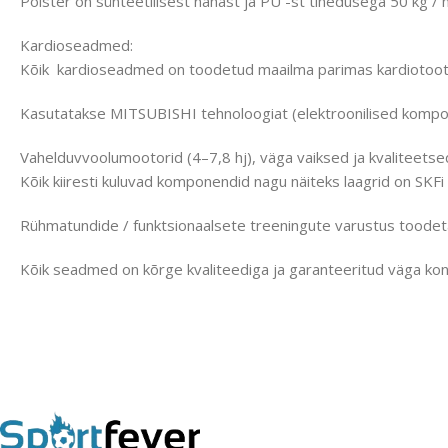
Polster on sünteetilisest nahast ja PU -st tihedusega 50 kg / 
Kardioseadmed:
Kõik kardioseadmed on toodetud maailma parimas kardiotoot
Kasutatakse MITSUBISHI tehnoloogiat (elektroonilised kompon
Vahelduvvoolumootorid (4–7,8 hj), väga vaiksed ja kvaliteetse
Kõik kiiresti kuluvad komponendid nagu näiteks laagrid on SKFi
Rühmatundide / funktsionaalsete treeningute varustus toode
Kõik seadmed on kõrge kvaliteediga ja garanteeritud väga kon