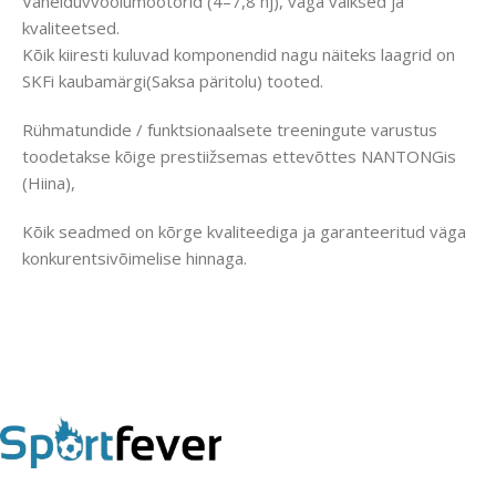
Vahelduvvoolumootorid (4–7,8 hj), väga vaiksed ja
kvaliteetsed.
Kõik kiiresti kuluvad komponendid nagu näiteks laagrid on
SKFi kaubamärgi(Saksa päritolu) tooted.
Rühmatundide / funktsionaalsete treeningute varustus
toodetakse kõige prestiižsemas ettevõttes NANTONGis
(Hiina),
Kõik seadmed on kõrge kvaliteediga ja garanteeritud väga
konkurentsivõimelise hinnaga.