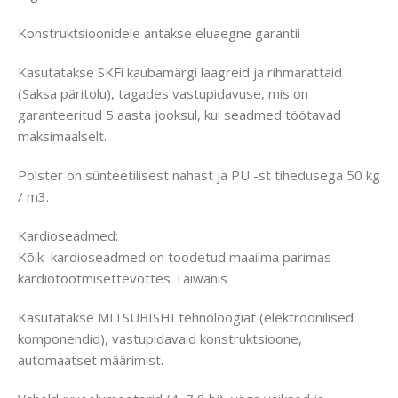
Konstruktsioonidele antakse eluaegne garantii
Kasutatakse SKFi kaubamärgi laagreid ja rihmarattaid
(Saksa päritolu), tagades vastupidavuse, mis on
garanteeritud 5 aasta jooksul, kui seadmed töötavad
maksimaalselt.
Polster on sünteetilisest nahast ja PU -st tihedusega 50 kg
/ m3.
Kardioseadmed:
Kõik kardioseadmed on toodetud maailma parimas
kardiotootmisettevõttes Taiwanis
Kasutatakse MITSUBISHI tehnoloogiat (elektroonilised
komponendid), vastupidavaid konstruktsioone,
automaatset määrimist.