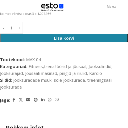
Maksa
kolmes võrdses osas 3 x 1,007.93€
Lisa Korvi
Tootekood:
MAX 04
Kategooriad:
Fitness,trenažöörid ja jõusaal
,
Jooksulindid
,
Jooksurajad
,
Jõusaali masinad, pingid ja riiulid
,
Kardio
Sildid:
jooksuradade müük
,
sole jooksurada
,
treeningsaali
jooksurada
Jaga:
Rohkem infot