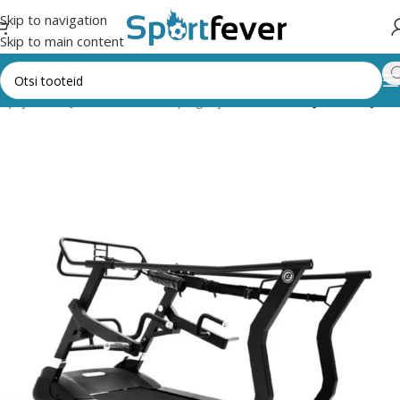
Skip to navigation
Skip to main content
 ja jõusaal
Jõusaali masinad, pingid ja riiulid
Kardio
Jooksurajad