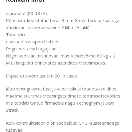
müratase (80 dB (A).
Põhiraam: keevitatud teras 3 mm-8 mm toru paksusega.
Värvimine: pulbervärvimine 2 kihti (+ lakk).
Turvapiire.
esmised transpordirattad.
Reguleeritavad tagajalad.
külgmised laadimishoovad: max. kandevõime 60 kg x 2
Mitu käepidet erinevates asendites treenimiseks.
Ellipse ettevõte asutati 2010 aastal
Jõutreeninguvarustust ja vabaraskusi toodetakse ühes
maailma suurimas treeningseadmete tootmisettevõttes,
mis toodab tuntud firmadele nagu Tecnoghym ja Star
Strack.
Kõik konstruktsioonid on töödeldud CNC -süsteemidega,
tugevad