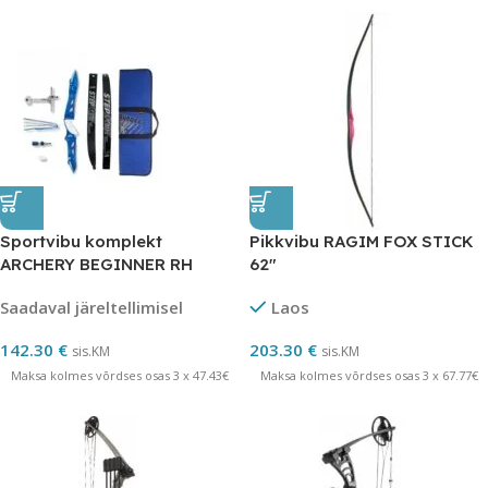
Sportvibu komplekt
Pikkvibu RAGIM FOX STICK
ARCHERY BEGINNER RH
62″
FLASH
Saadaval järeltellimisel
Laos
142.30
€
203.30
€
sis.KM
sis.KM
Maksa kolmes võrdses osas 3 x 47.43€
Maksa kolmes võrdses osas 3 x 67.77€