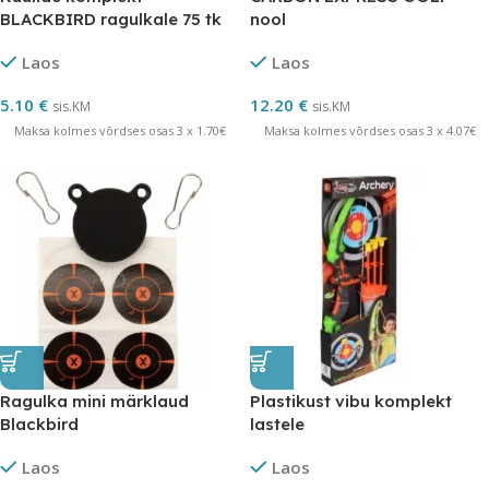
BLACKBIRD ragulkale 75 tk
nool
Laos
Laos
5.10
€
12.20
€
sis.KM
sis.KM
Maksa kolmes võrdses osas 3 x 1.70€
Maksa kolmes võrdses osas 3 x 4.07€
Ragulka mini märklaud
Plastikust vibu komplekt
Blackbird
lastele
Laos
Laos