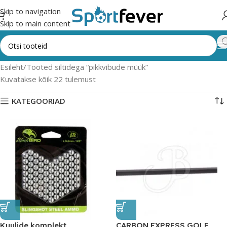
Skip to navigation
Skip to main content
Esileht
Tooted siltidega “pikkvibude müük”
Kuvatakse kõik 22 tulemust
KATEGOORIAD
Kuulide komplekt
CARBON EXPRESS GOLF