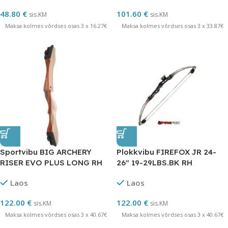
48.80
€
101.60
€
sis.KM
sis.KM
Maksa kolmes võrdses osas 3 x 16.27€
Maksa kolmes võrdses osas 3 x 33.87€
Sportvibu BIG ARCHERY
Plokkvibu FIREFOX JR 24-
RISER EVO PLUS LONG RH
26″ 19-29LBS.BK RH
Laos
Laos
122.00
€
122.00
€
sis.KM
sis.KM
Maksa kolmes võrdses osas 3 x 40.67€
Maksa kolmes võrdses osas 3 x 40.67€