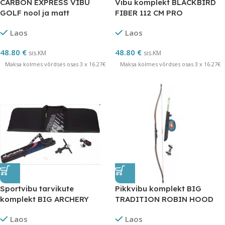
CARBON EXPRESS VIBU
Vibu komplekt BLACKBIRD
GOLF nool ja matt
FIBER 112 CM PRO
Laos
Laos
48.80
€
48.80
€
sis.KM
sis.KM
Maksa kolmes võrdses osas 3 x 16.27€
Maksa kolmes võrdses osas 3 x 16.27€
Sportvibu tarvikute
Pikkvibu komplekt BIG
komplekt BIG ARCHERY
TRADITION ROBIN HOOD
Laos
Laos