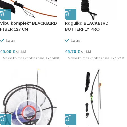
Vibu komplekt BLACKBIRD
Ragulka BLACKBIRD
FIBER 127 CM
BUTTERFLY PRO
Laos
Laos
45.00
€
45.70
€
sis.KM
sis.KM
Maksa kolmes võrdses osas 3 x 15.00€
Maksa kolmes võrdses osas 3 x 15.23€