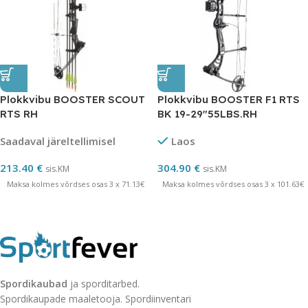
Plokkvibu BOOSTER SCOUT
Plokkvibu BOOSTER F1 RTS
RTS RH
BK 19-29″55LBS.RH
Saadaval järeltellimisel
Laos
213.40
€
304.90
€
sis.KM
sis.KM
Maksa kolmes võrdses osas 3 x 71.13€
Maksa kolmes võrdses osas 3 x 101.63€
Spordikaubad
ja sporditarbed.
Spordikaupade maaletooja. Spordiinventari