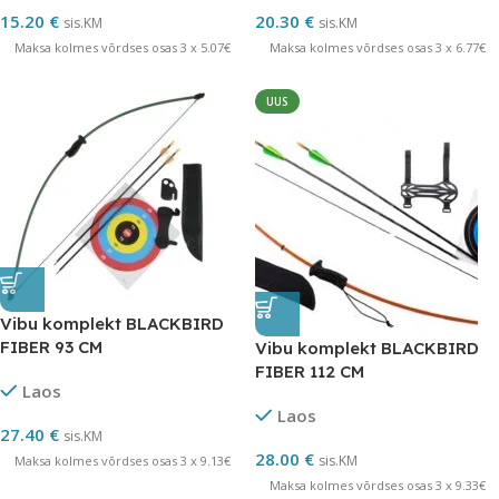
15.20
€
20.30
€
sis.KM
sis.KM
Maksa kolmes võrdses osas 3 x 5.07€
Maksa kolmes võrdses osas 3 x 6.77€
UUS
Vibu komplekt BLACKBIRD
FIBER 93 CM
Vibu komplekt BLACKBIRD
FIBER 112 CM
Laos
Laos
27.40
€
sis.KM
28.00
€
sis.KM
Maksa kolmes võrdses osas 3 x 9.13€
Maksa kolmes võrdses osas 3 x 9.33€