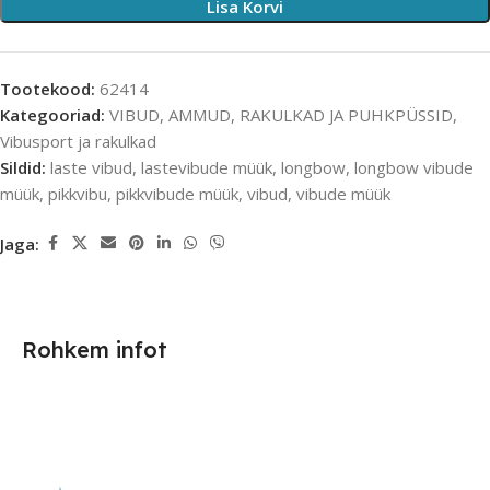
Lisa Korvi
Tootekood:
62414
Kategooriad:
VIBUD, AMMUD, RAKULKAD JA PUHKPÜSSID
,
Vibusport ja rakulkad
Sildid:
laste vibud
,
lastevibude müük
,
longbow
,
longbow vibude
müük
,
pikkvibu
,
pikkvibude müük
,
vibud
,
vibude müük
Jaga:
Rohkem infot