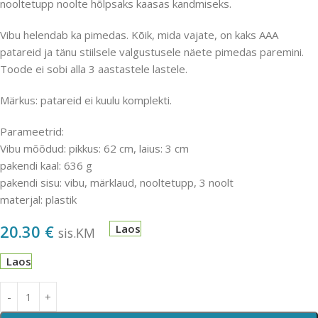
nooltetupp noolte hõlpsaks kaasas kandmiseks.
Vibu helendab ka pimedas. Kõik, mida vajate, on kaks AAA
patareid ja tänu stiilsele valgustusele näete pimedas paremini.
Toode ei sobi alla 3 aastastele lastele.
Märkus: patareid ei kuulu komplekti.
Parameetrid:
Vibu mõõdud: pikkus: 62 cm, laius: 3 cm
pakendi kaal: 636 g
pakendi sisu: vibu, märklaud, nooltetupp, 3 noolt
materjal: plastik
20.30
€
Laos
sis.KM
Laos