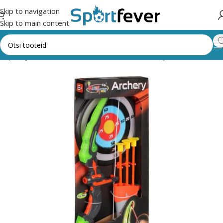
Skip to navigation
Skip to main content
busport ja rakulkad
VIBUD, AMMUD, RAKULKAD JA PUHKPÜSSID