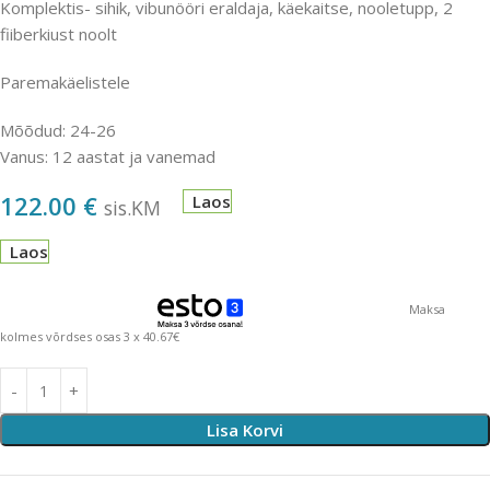
Komplektis- sihik, vibunööri eraldaja, käekaitse, nooletupp, 2
fiiberkiust noolt
Paremakäelistele
Mõõdud: 24-26
Vanus: 12 aastat ja vanemad
122.00
€
Laos
sis.KM
Laos
Maksa
kolmes võrdses osas 3 x 40.67€
Lisa Korvi