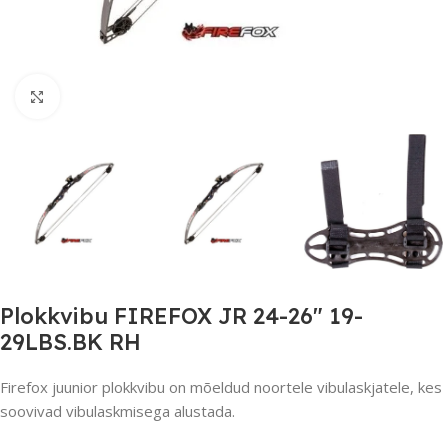
Suurendamiseks klõpsake
Plokkvibu FIREFOX JR 24-26″ 19-
29LBS.BK RH
Firefox juunior plokkvibu on mõeldud noortele vibulaskjatele, kes
soovivad vibulaskmisega alustada.