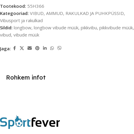
Tootekood:
55H366
Kategooriad:
VIBUD, AMMUD, RAKULKAD JA PUHKPÜSSID
,
Vibusport ja rakulkad
Sildid:
longbow
,
longbow vibude müük
,
pikkvibu
,
pikkvibude müük
,
vibud
,
vibude müük
Jaga:
Rohkem infot