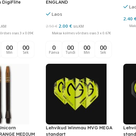
PHAS
 DigiFlite
ENGLAND
La
Laos
2.40
2.00
€
2.50
€
Mak
s.KM
sis.KM
rdses osas 3 x 0.09€
Maksa kolmes võrdses osas 3 x 0.67€
00
00
0
00
00
00
Min
Sek
Päeva
Tundi
Min
Sek
Unicorn
Lehvikud Winmau MVG MEGA
Lehv
RANGE MEDIUM
standart
stand