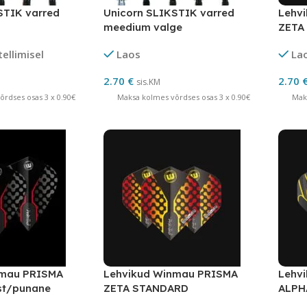
STIK varred
Unicorn SLIKSTIK varred
Lehv
meedium valge
ZETA
tellimisel
Laos
La
2.70
€
2.70
sis.KM
rdses osas 3 x 0.90€
Maksa kolmes võrdses osas 3 x 0.90€
Mak
nmau PRISMA
Lehvikud Winmau PRISMA
Lehv
st/punane
ZETA STANDARD
ALPH
must/kollane/punane
kolla