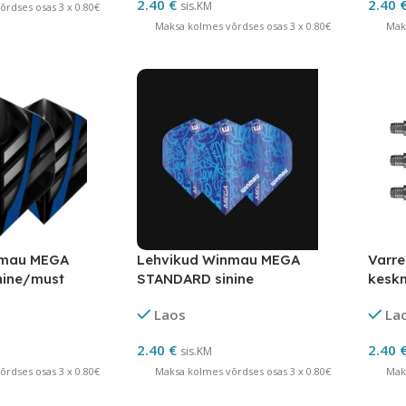
2.40
€
2.40
sis.KM
rdses osas 3 x 0.80€
Maksa kolmes võrdses osas 3 x 0.80€
Mak
nmau MEGA
Lehvikud Winmau MEGA
Varr
nine/must
STANDARD sinine
kesk
Laos
La
2.40
€
2.40
sis.KM
rdses osas 3 x 0.80€
Maksa kolmes võrdses osas 3 x 0.80€
Mak