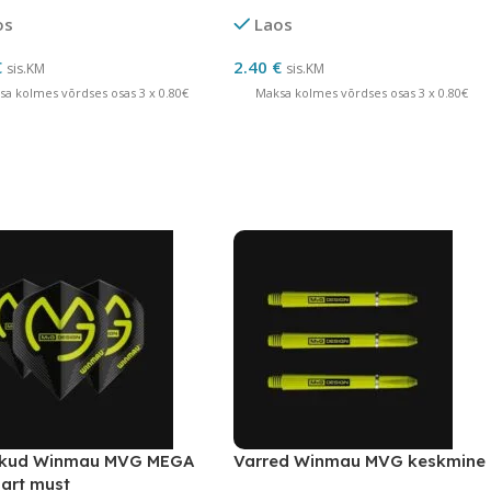
E 5
os
Laos
€
2.40
€
sis.KM
sis.KM
sa kolmes võrdses osas 3 x 0.80€
Maksa kolmes võrdses osas 3 x 0.80€
ikud Winmau MVG MEGA
Varred Winmau MVG keskmine
art must