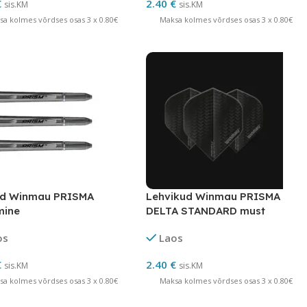
€
2.40
€
sis.KM
sis.KM
sa kolmes võrdses osas 3 x 0.80€
Maksa kolmes võrdses osas 3 x 0.80€
ed Winmau PRISMA
Lehvikud Winmau PRISMA
mine
DELTA STANDARD must
os
Laos
€
2.40
€
sis.KM
sis.KM
sa kolmes võrdses osas 3 x 0.80€
Maksa kolmes võrdses osas 3 x 0.80€