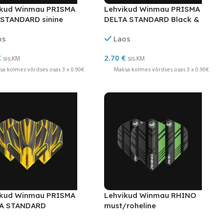
ikud Winmau PRISMA
Lehvikud Winmau PRISMA
 STANDARD sinine
DELTA STANDARD Black &
Rainbow
os
Laos
€
2.70
€
sis.KM
sis.KM
sa kolmes võrdses osas 3 x 0.90€
Maksa kolmes võrdses osas 3 x 0.90€
ikud Winmau PRISMA
Lehvikud Winmau RHINO
A STANDARD
must/roheline
ne/must