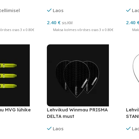
tellimisel
Laos
La
2.40
€
2.40
sis.KM
rdses osas 3 x 0.80€
Maksa kolmes võrdses osas 3 x 0.80€
Mak
u MVG lühike
Lehvikud Winmau PRISMA
Lehv
DELTA must
STAN
BEAT
Laos
La