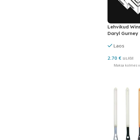
Lehvikud Wi
Daryl Gurney
Laos
2.70
€
sis.KM
Maksa kolmes võ