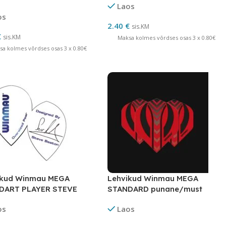
Laos
os
2.40
€
sis.KM
€
sis.KM
Maksa kolmes võrdses osas 3 x 0.80€
sa kolmes võrdses osas 3 x 0.80€
ikud Winmau MEGA
Lehvikud Winmau MEGA
DART PLAYER STEVE
STANDARD punane/must
ON
os
Laos