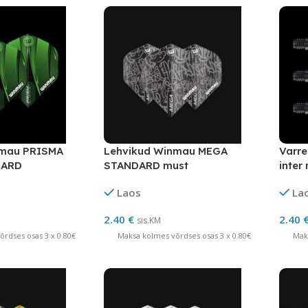
nmau PRISMA
Lehvikud Winmau MEGA
Varr
DARD
STANDARD must
inter
t
Laos
La
2.40
€
2.40
sis.KM
rdses osas 3 x 0.80€
Maksa kolmes võrdses osas 3 x 0.80€
Mak