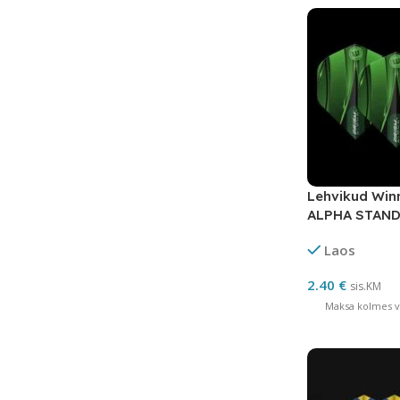
Lehvikud Wi
ALPHA STAN
roheline/mus
Laos
2.40
€
sis.KM
Maksa kolmes võ