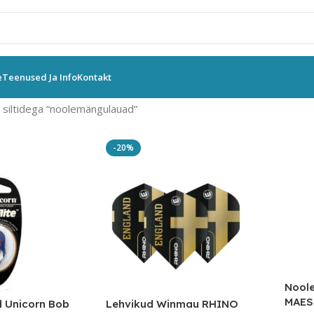
e
Teenused Ja Info
Kontakt
siltidega “noolemängulauad”
-20%
Noole
MAES
d Unicorn Bob
Lehvikud Winmau RHINO