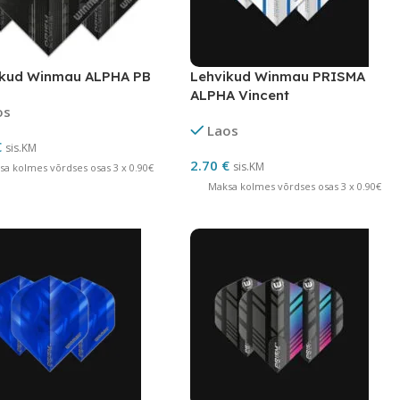
ikud Winmau ALPHA PB
Lehvikud Winmau PRISMA
ALPHA Vincent
os
Laos
€
sis.KM
2.70
€
sis.KM
sa kolmes võrdses osas 3 x 0.90€
Maksa kolmes võrdses osas 3 x 0.90€