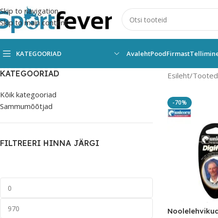
Skip to navigation
Skip to main content
KATEGOORIAD
Avaleht
Pood
Firmast
Tellimin
KATEGOORIAD
Esileht
Tooted 
Kõik kategooriad
-70%
Sammumõõtjad
FILTREERI HINNA JÄRGI
Noolelehviku