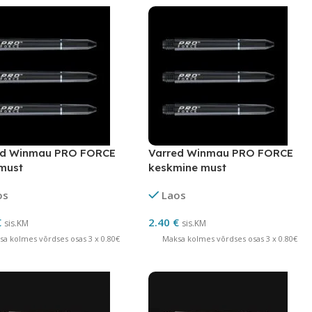
ed Winmau PRO FORCE
Varred Winmau PRO FORCE
 must
keskmine must
os
Laos
€
2.40
€
sis.KM
sis.KM
sa kolmes võrdses osas 3 x 0.80€
Maksa kolmes võrdses osas 3 x 0.80€