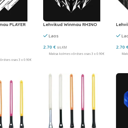
nmau PLAYER
Lehvikud Winmau RHINO
Lehv
Laos
La
2.70
€
2.70
sis.KM
Maksa kolmes võrdses osas 3 x 0.90€
Mak
rdses osas 3 x 0.90€