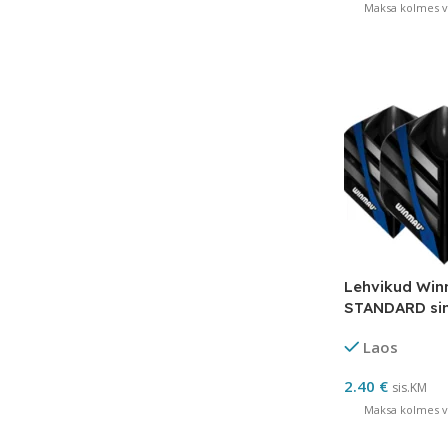
Maksa kolmes võ
Lehvikud Wi
STANDARD si
Laos
2.40
€
sis.KM
Maksa kolmes võ