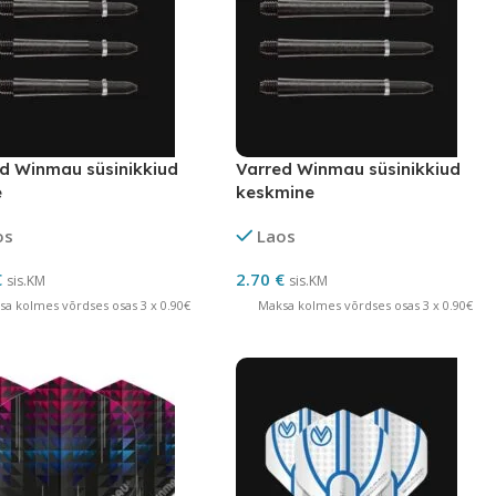
d Winmau süsinikkiud
Varred Winmau süsinikkiud
e
keskmine
os
Laos
€
2.70
€
sis.KM
sis.KM
sa kolmes võrdses osas 3 x 0.90€
Maksa kolmes võrdses osas 3 x 0.90€