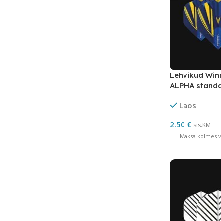
Lehvikud Wi
ALPHA standa
Laos
2.50
€
sis.KM
Maksa kolmes võ