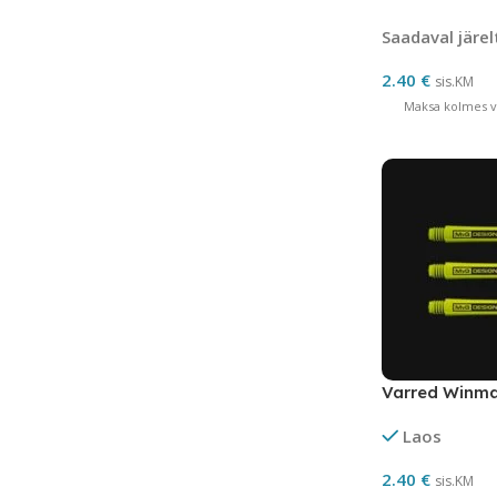
SML THD
Saadaval järel
2.40
€
sis.KM
Maksa kolmes võ
Varred Winma
Laos
2.40
€
sis.KM