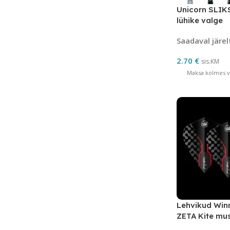
Unicorn SLIK
lühike valge
Saadaval järel
2.70
€
sis.KM
Maksa kolmes võ
Lehvikud Wi
ZETA Kite mu