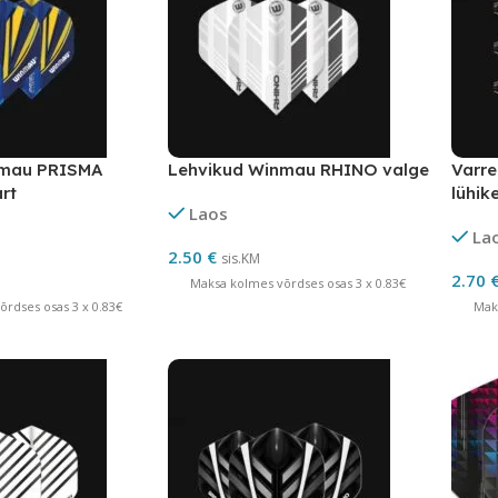
nmau PRISMA
Lehvikud Winmau RHINO valge
Varre
rt
lühik
Laos
La
2.50
€
sis.KM
2.70
Maksa kolmes võrdses osas 3 x 0.83€
rdses osas 3 x 0.83€
Mak