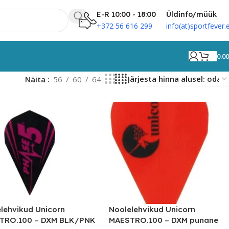
E-R 10:00 - 18:00
Üldinfo/müük
+372 56 616 299
info(at)sportfever.
0.0
Näita
56
60
64
lehvikud Unicorn
Noolelehvikud Unicorn
TRO.100 – DXM BLK/PNK
MAESTRO.100 – DXM punane