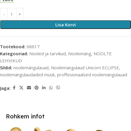
Lisa Korvi
Tootekood:
68617
Kategooriad:
Nooled ja tarvikud
,
Noolemäng
,
NOOLTE
LEHVIKUD
Sildid:
noolemängulauad
,
Noolemängulaud Unicorn ECLIPSE
,
noolemängulaudaded müük
,
proffesionaalsed noolemängulauad
Jaga:
Rohkem infot