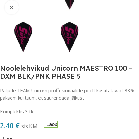
Suurendamiseks klõpsake
Noolelehvikud Unicorn MAESTRO.100 –
DXM BLK/PNK PHASE 5
Paljude TEAM Unicorn proffesionaalide poolt kasutatavad. 33%
paksem kui tuum, et suurendada jäikust
Komplektis 3 tk
2.40
€
Laos
sis.KM
Laos