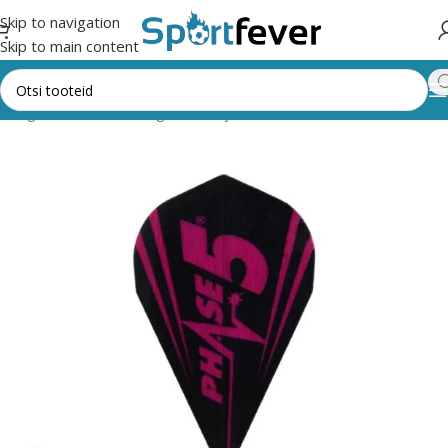
Skip to navigation
Skip to main content
 kategooriad
Noolemäng
Nooled ja tarvikud
NOOLTE LEHVIKUD