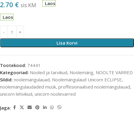
2.70
€
Laos
sis.KM
Laos
Lisa Korvi
Tootekood:
74441
Kategooriad:
Nooled ja tarvikud
,
Noolemäng
,
NOOLTE VARRED
Sildid:
noolemängulauad
,
Noolemängulaud Unicorn ECLIPSE
,
noolemängulaudaded müük
,
proffesionaalsed noolemängulauad
,
unicorn lehvikud
,
unicorn noolevarred
Jaga: