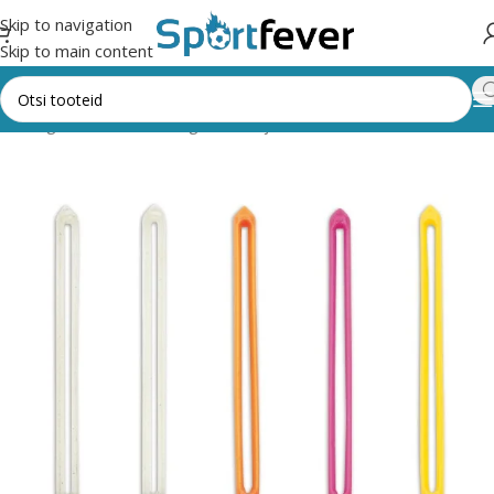
Skip to navigation
Skip to main content
ik kategooriad
Noolemäng
Nooled ja tarvikud
NOOLTE VARRED