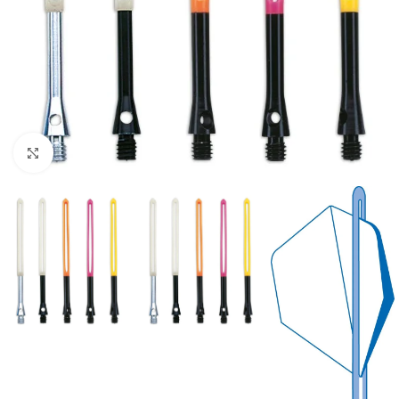
Suurendamiseks klõpsake