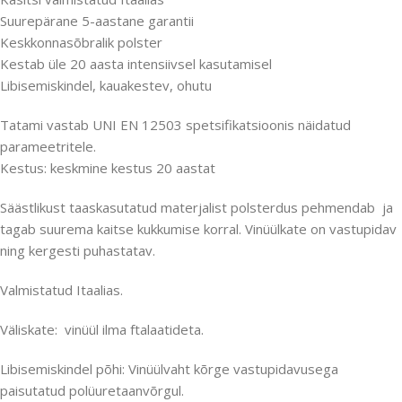
Suurepärane 5-aastane garantii
Keskkonnasõbralik polster
Kestab üle 20 aasta intensiivsel kasutamisel
Libisemiskindel, kauakestev, ohutu
Tatami vastab UNI EN 12503 spetsifikatsioonis näidatud
parameetritele.
Kestus: keskmine kestus 20 aastat
Säästlikust taaskasutatud materjalist polsterdus pehmendab ja
tagab suurema kaitse kukkumise korral. Vinüülkate on vastupidav
ning kergesti puhastatav.
Valmistatud Itaalias.
Väliskate: vinüül ilma ftalaatideta.
Libisemiskindel põhi: Vinüülvaht kõrge vastupidavusega
paisutatud polüuretaanvõrgul.