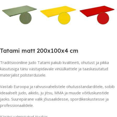
Tatami matt 200x100x4 cm
Traditsiooniline Judo Tatami pakub kvaliteeti, ohutust ja pikka
kasutusiga tänu vastupidavale vinüülkattele ja taaskasutatud
materjalist polsterdusele.
Vastab Euroopa ja rahvusvahelistele ohutusstandarditele, sobib
ideaalselt judo, aikido, ju jitsu, MMA ja muude võitluskunstide
jaoks. Suurepärane valik jõusaalidesse, spordikeskustesse ja
professionaalidele.
Käsitsi valmistatud Itaalias