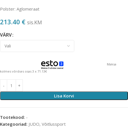
Polster: Aglomeraat
213.40
€
sis.KM
VÄRV
Maksa
kolmes võrdses osas 3 x 71.13€
Lisa Korvi
Tootekood:
-
Kategooriad:
JUDO
,
Võitlussport