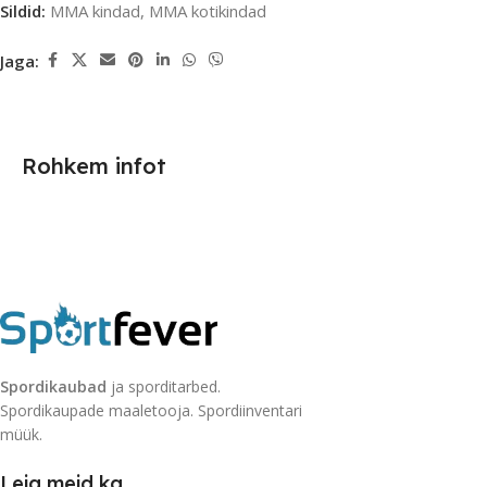
Sildid:
MMA kindad
,
MMA kotikindad
Jaga:
Rohkem infot
Spordikaubad
ja sporditarbed.
Spordikaupade maaletooja. Spordiinventari
müük.
Leia meid ka