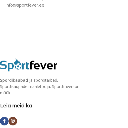
info@sportfever.ee
Spordikaubad
ja sporditarbed.
Spordikaupade maaletooja. Spordiinventari
müük.
Leia meid ka