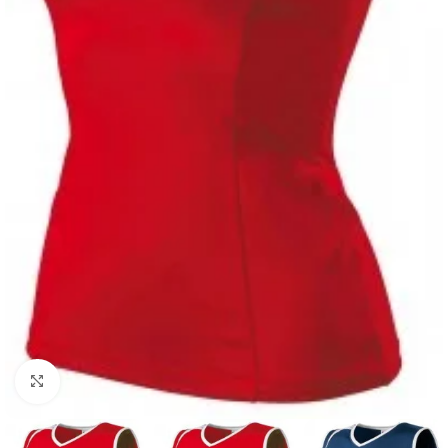
Suurendamiseks klõpsake