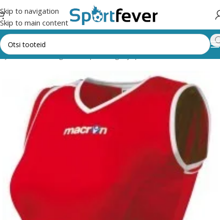
Skip to navigation
Skip to main content
egooriad
Pallimängud
Võrkpall
Särgid ja püksid naistele
Macron