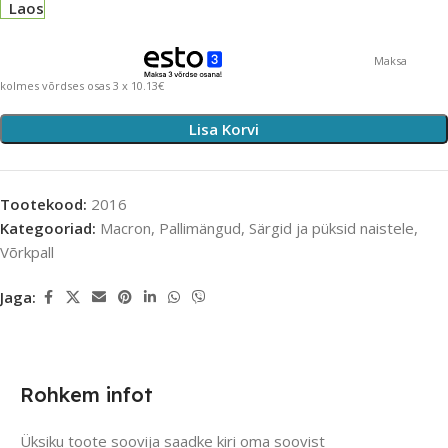
Laos
Maksa
kolmes võrdses osas 3 x 10.13€
Lisa Korvi
Tootekood:
2016
Kategooriad:
Macron
,
Pallimängud
,
Särgid ja püksid naistele
,
Võrkpall
Jaga:
Rohkem infot
Üksiku toote soovija saadke kiri oma soovist