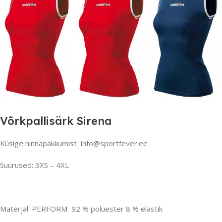
Võrkpallisärk Sirena
Küsige hinnapakkumist info@sportfever.ee
Suurused: 3XS – 4XL
Materjal: PERFORM 92 % polüester 8 % elastik