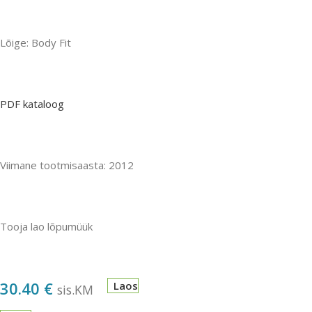
Lõige: Body Fit
PDF kataloog
Viimane tootmisaasta: 2012
Tooja lao lõpumüük
30.40
€
Laos
sis.KM