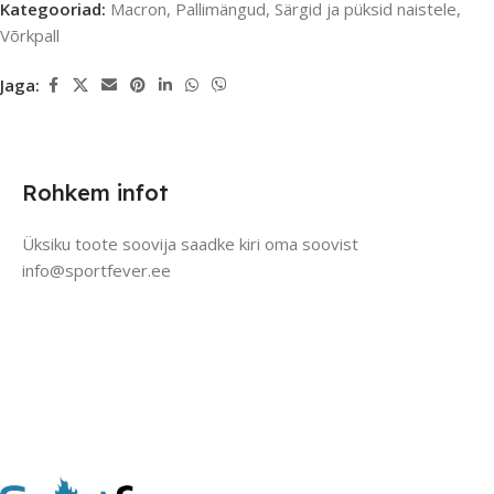
Kategooriad:
Macron
,
Pallimängud
,
Särgid ja püksid naistele
,
Võrkpall
Jaga:
Rohkem infot
Üksiku toote soovija saadke kiri oma soovist
info@sportfever.ee