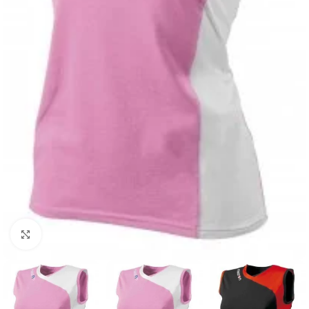
Suurendamiseks klõpsake