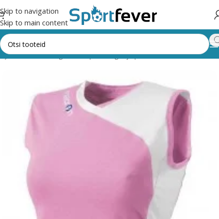
Skip to navigation
Skip to main content
egooriad
Pallimängud
Võrkpall
Särgid ja püksid naistele
Macron