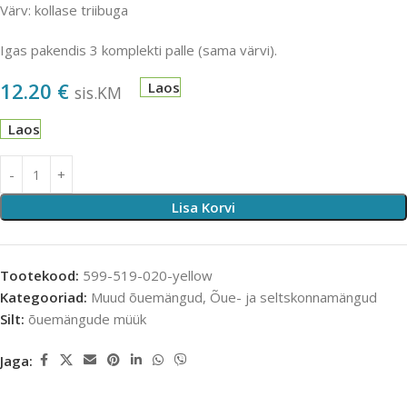
Värv: kollase triibuga
Igas pakendis 3 komplekti palle (sama värvi).
12.20
€
Laos
sis.KM
Laos
Lisa Korvi
Tootekood:
599-519-020-yellow
Kategooriad:
Muud õuemängud
,
Õue- ja seltskonnamängud
Silt:
õuemängude müük
Jaga: