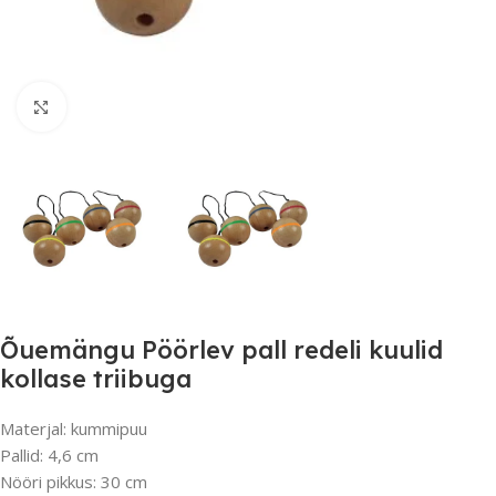
Suurendamiseks klõpsake
Õuemängu Pöörlev pall redeli kuulid
kollase triibuga
Materjal: kummipuu
Pallid: 4,6 cm
Nööri pikkus: 30 cm