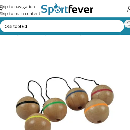
Skip to navigation
Skip to main content
Kõik kategooriad
Õue- ja seltskonnamängud
Muud õuemängud