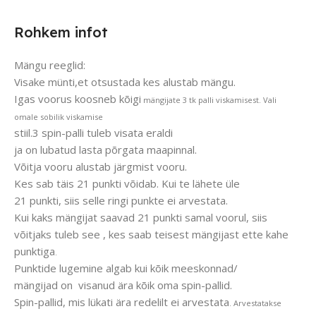
Rohkem infot
Mängu reeglid:
Visake münti,et otsustada kes alustab mängu.
Igas voorus koosneb kõigi
mängijate 3 tk palli viskamisest. Vali
omale sobilik viskamise
stiil.3 spin-palli tuleb visata eraldi
ja on lubatud lasta põrgata maapinnal.
Võitja vooru alustab järgmist vooru.
Kes sab täis 21 punkti võidab. Kui te lähete üle
21 punkti, siis selle ringi punkte ei arvestata.
Kui kaks mängijat saavad 21 punkti samal voorul, siis
võitjaks tuleb see , kes saab teisest mängijast ette kahe
punktiga
.
Punktide lugemine algab kui kõik meeskonnad/
mängijad on visanud ära kõik oma spin-pallid.
Spin-pallid, mis lükati ära redelilt ei arvestata
. Arvestatakse