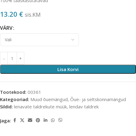
100% taaskasutatavad
13.20
€
sis.KM
VÄRV
Lisa Korvi
Tootekood:
00361
Kategooriad:
Muud õuemängud
,
Õue- ja seltskonnamängud
Sildid:
lenavate taldrekute müük
,
lendav taldrek
Jaga: