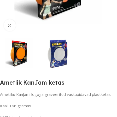
Suurendamiseks klõpsake
Ametlik KanJam ketas
Ametliku KanJami logoga graveeritud vastupidavad plastketas
Kaal: 168 grammi.