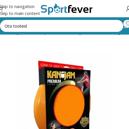
Skip to navigation
Skip to main content
Kõik kategooriad
Õue- ja seltskonnamängud
Muud õuemängud