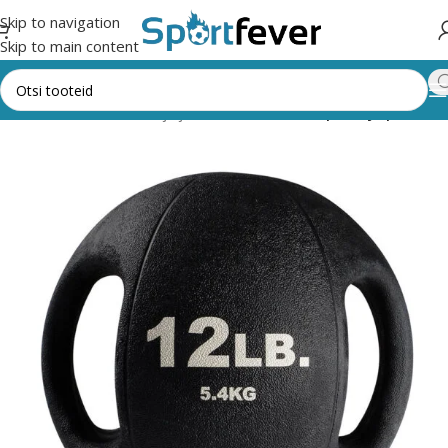
Skip to navigation
Skip to main content
iad
Fitness,trenažöörid ja jõusaal
Pallid
Raskuspallid ja plokkid