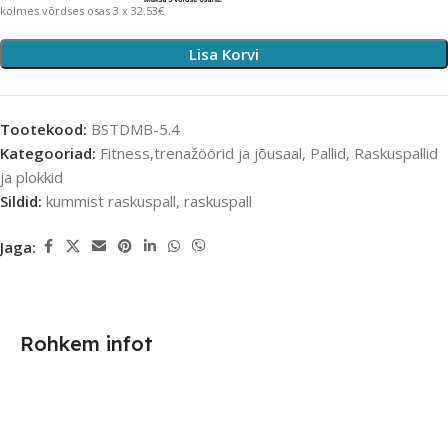
kolmes võrdses osas 3 x 32.53€
Lisa Korvi
Tootekood:
BSTDMB-5.4
Kategooriad:
Fitness,trenažöörid ja jõusaal
,
Pallid
,
Raskuspallid
ja plokkid
Sildid:
kummist raskuspall
,
raskuspall
Jaga:
Rohkem infot