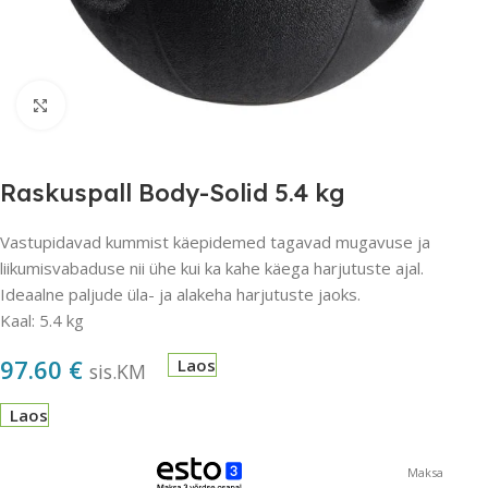
Suurendamiseks klõpsake
Raskuspall Body-Solid 5.4 kg
Vastupidavad kummist käepidemed tagavad mugavuse ja
liikumisvabaduse nii ühe kui ka kahe käega harjutuste ajal.
Ideaalne paljude üla- ja alakeha harjutuste jaoks.
Kaal: 5.4 kg
97.60
€
Laos
sis.KM
Laos
Maksa