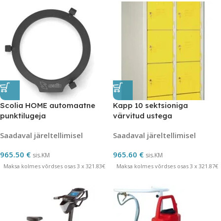
Scolia HOME automaatne
Kapp 10 sektsioniga
punktilugeja
värvitud ustega
Saadaval järeltellimisel
Saadaval järeltellimisel
965.50
€
965.60
€
sis.KM
sis.KM
Maksa kolmes võrdses osas 3 x 321.83€
Maksa kolmes võrdses osas 3 x 321.87€