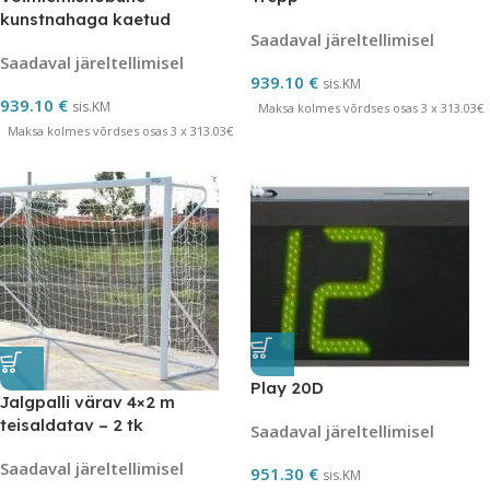
kunstnahaga kaetud
Saadaval järeltellimisel
Saadaval järeltellimisel
939.10
€
sis.KM
939.10
€
sis.KM
Maksa kolmes võrdses osas 3 x 313.03€
Maksa kolmes võrdses osas 3 x 313.03€
Play 20D
Jalgpalli värav 4×2 m
teisaldatav – 2 tk
Saadaval järeltellimisel
Saadaval järeltellimisel
951.30
€
sis.KM