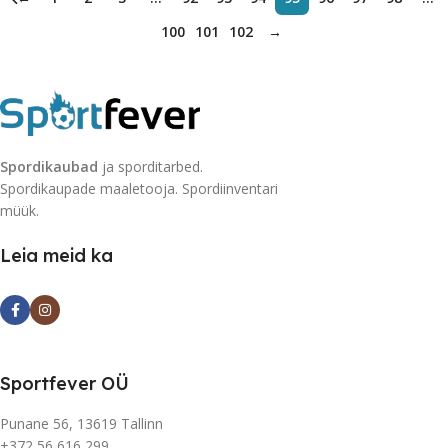
100
101
102
→
Spordikaubad
ja sporditarbed.
Spordikaupade maaletooja. Spordiinventari
müük.
Leia meid ka
Sportfever OÜ
Punane 56, 13619 Tallinn
+372 56 616 299