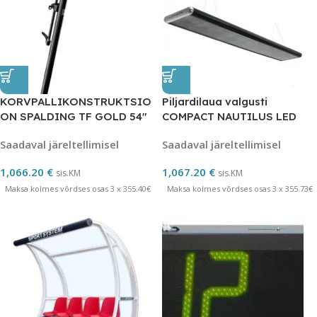
KORVPALLIKONSTRUKTSIO
Piljardilaua valgusti
ON SPALDING TF GOLD 54″
COMPACT NAUTILUS LED
205X31X6
Saadaval järeltellimisel
Saadaval järeltellimisel
1,066.20
€
1,067.20
€
sis.KM
sis.KM
Maksa kolmes võrdses osas 3 x 355.40€
Maksa kolmes võrdses osas 3 x 355.73€