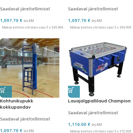
Saadaval järeltellimisel
Saadaval järeltellimisel
1,097.70
€
1,097.70
€
sis.KM
sis.KM
Maksa kolmes võrdses osas 3 x 365.90€
Maksa kolmes võrdses osas 3 x 365.90€
Kohtunikupukk
Lauajalgpallilaud Champion
kokkupandav
Saadaval järeltellimisel
Saadaval järeltellimisel
1,116.00
€
sis.KM
1,097.70
€
sis.KM
Maksa kolmes võrdses osas 3 x 372.00€