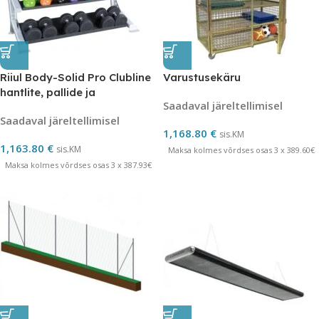
Riiul Body-Solid Pro Clubline
Varustusekäru
hantlite, pallide ja
Saadaval järeltellimisel
sangpommide jaoks
Saadaval järeltellimisel
1,168.80
€
sis.KM
1,163.80
€
sis.KM
Maksa kolmes võrdses osas 3 x 389.60€
Maksa kolmes võrdses osas 3 x 387.93€