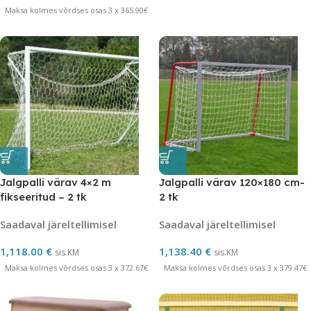
Maksa kolmes võrdses osas 3 x 365.90€
Jalgpalli värav 4×2 m
Jalgpalli värav 120×180 cm-
fikseeritud – 2 tk
2 tk
Saadaval järeltellimisel
Saadaval järeltellimisel
1,118.00
€
1,138.40
€
sis.KM
sis.KM
Maksa kolmes võrdses osas 3 x 372.67€
Maksa kolmes võrdses osas 3 x 379.47€