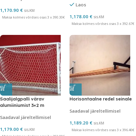
Laos
hülssidega
1,170.90
€
sis.KM
1,178.00
€
sis.KM
Maksa kolmes võrdses osas 3 x 390.30€
Maksa kolmes võrdses osas 3 x 392.67€
Saalijalgpalli värav
Horisontaalne redel seinale
alumiiniumist 3×2 m
Saadaval järeltellimisel
teisaldatav- 2 tk
Saadaval järeltellimisel
1,189.20
€
sis.KM
1,179.00
€
sis.KM
Maksa kolmes võrdses osas 3 x 396.40€