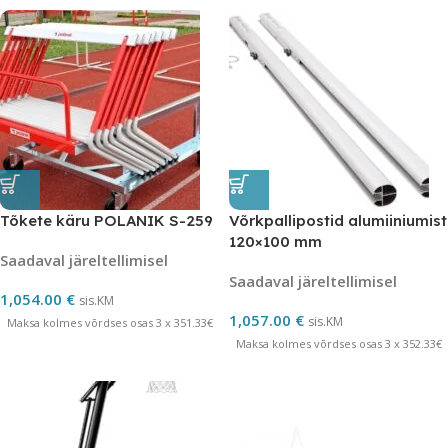
Tõkete käru POLANIK S-259
Võrkpallipostid alumiiniumist
120×100 mm
Saadaval järeltellimisel
Saadaval järeltellimisel
1,054.00
€
sis.KM
1,057.00
€
sis.KM
Maksa kolmes võrdses osas 3 x 351.33€
Maksa kolmes võrdses osas 3 x 352.33€