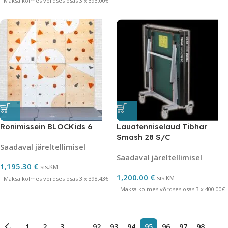
Maksa kolmes võrdses osas 3 x 393.00€
Ronimissein BLOCKids 6
Lauatenniselaud Tibhar
Smash 28 S/C
Saadaval järeltellimisel
Saadaval järeltellimisel
1,195.30
€
sis.KM
1,200.00
€
sis.KM
Maksa kolmes võrdses osas 3 x 398.43€
Maksa kolmes võrdses osas 3 x 400.00€
←
1
2
3
…
92
93
94
95
96
97
98
…