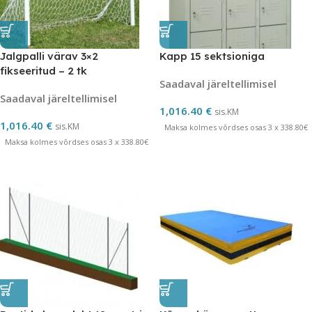
Jalgpalli värav 3×2
Kapp 15 sektsioniga
fikseeritud – 2 tk
Saadaval järeltellimisel
Saadaval järeltellimisel
1,016.40
€
sis.KM
1,016.40
€
sis.KM
Maksa kolmes võrdses osas 3 x 338.80€
Maksa kolmes võrdses osas 3 x 338.80€