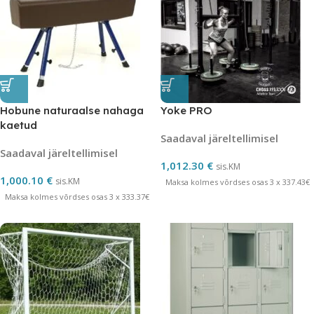
Hobune naturaalse nahaga
Yoke PRO
kaetud
Saadaval järeltellimisel
Saadaval järeltellimisel
1,012.30
€
sis.KM
1,000.10
€
sis.KM
Maksa kolmes võrdses osas 3 x 337.43€
Maksa kolmes võrdses osas 3 x 333.37€