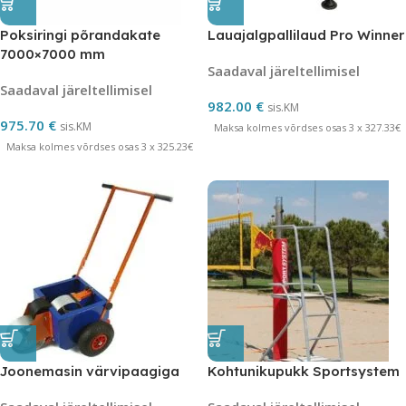
Poksiringi põrandakate
Lauajalgpallilaud Pro Winner
7000×7000 mm
Saadaval järeltellimisel
Saadaval järeltellimisel
982.00
€
sis.KM
975.70
€
sis.KM
Maksa kolmes võrdses osas 3 x 327.33€
Maksa kolmes võrdses osas 3 x 325.23€
Joonemasin värvipaagiga
Kohtunikupukk Sportsystem