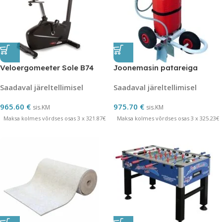
Veloergomeeter Sole B74
Joonemasin patareiga
Saadaval järeltellimisel
Saadaval järeltellimisel
965.60
€
975.70
€
sis.KM
sis.KM
Maksa kolmes võrdses osas 3 x 321.87€
Maksa kolmes võrdses osas 3 x 325.23€