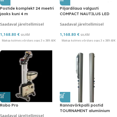
Postide komplekt 24 meetri
Piljardilaua valgusti
jaoks kuni 4 m
COMPACT NAUTILUS LED
247 X 31 X 6 CM
Saadaval järeltellimisel
Saadaval järeltellimisel
1,168.80
€
1,168.80
€
sis.KM
sis.KM
Maksa kolmes võrdses osas 3 x 389.60€
Maksa kolmes võrdses osas 3 x 389.60€
Robo Pro
Rannavõrkpalli postid
TOURNAMENT alumiinium
Saadaval järeltellimisel
120×100 mm 2-54-2