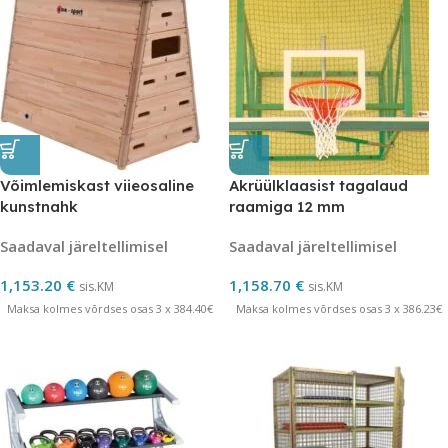
Võimlemiskast viieosaline
Akrüülklaasist tagalaud
kunstnahk
raamiga 12 mm
Saadaval järeltellimisel
Saadaval järeltellimisel
1,153.20
€
1,158.70
€
sis.KM
sis.KM
Maksa kolmes võrdses osas 3 x 384.40€
Maksa kolmes võrdses osas 3 x 386.23€