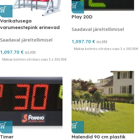
Play 20D
Varikatusega
varumeestepink erinevad
Saadaval järeltellimisel
pikkused
Saadaval järeltellimisel
1,097.70
€
sis.KM
Maksa kolmes võrdses osas 3 x 365.90€
1,097.70
€
sis.KM
Maksa kolmes võrdses osas 3 x 365.90€
Timer
Malendid 90 cm plastik