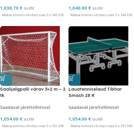
1,036.70
€
1,040.00
€
sis.KM
sis.KM
Maksa kolmes võrdses osas 3 x 345.57€
Maksa kolmes võrdses osas 3 x 346.67€
Saalijalgpalli värav 3×2 m – 2
Lauatenniselaud Tibhar
tk
Smash 28 R
Saadaval järeltellimisel
Saadaval järeltellimisel
1,054.00
€
1,054.00
€
sis.KM
sis.KM
Maksa kolmes võrdses osas 3 x 351.33€
Maksa kolmes võrdses osas 3 x 351.33€