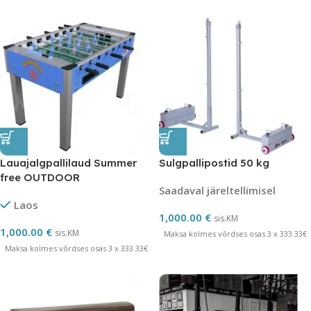
Lauajalgpallilaud Summer
Sulgpallipostid 50 kg
free OUTDOOR
Saadaval järeltellimisel
Laos
1,000.00
€
sis.KM
1,000.00
€
sis.KM
Maksa kolmes võrdses osas 3 x 333.33€
Maksa kolmes võrdses osas 3 x 333.33€