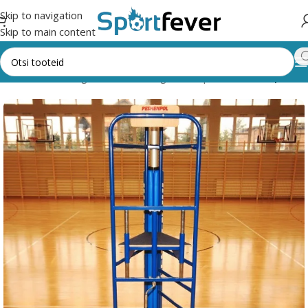
Skip to navigation
Skip to main content
Esileht
Kõik kategooriad
Pallimängud
Võrkpall
Kohtunikupukid