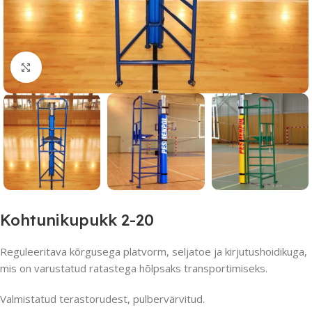
Suurendamiseks klõpsake
Kohtunikupukk 2-20
Reguleeritava kõrgusega platvorm, seljatoe ja kirjutushoidikuga,
mis on varustatud ratastega hõlpsaks transportimiseks.
Valmistatud terastorudest, pulbervärvitud.