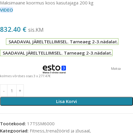
Maksimaane koormus koos kasutajaga 200 kg
VIDEO
832.40
€
sis.KM
SAADAVAL JÄRELTELLIMISEL. Tarneaeg 2-3.nädalat.
SAADAVAL JÄRELTELLIMISEL. Tarneaeg 2-3.nädalat.
Maksa
kolmes võrdses osas 3 x 277.47€
Lisa Korvi
Tootekood:
17TSSM6000
Kategooriad:
Fitness,trenažöörid ja jõusaal
,