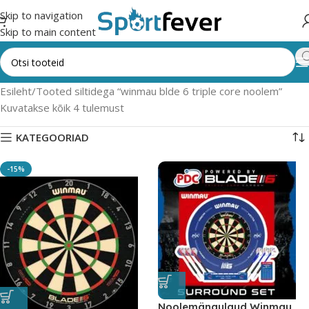
Skip to navigation
Skip to main content
Esileht
Tooted siltidega “winmau blde 6 triple core noolem”
Kuvatakse kõik 4 tulemust
KATEGOORIAD
-15%
Noolemängulaud Winmau