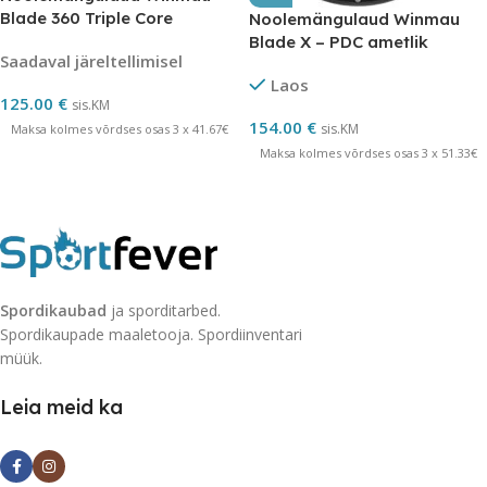
Blade 360 Triple Core
Noolemängulaud Winmau
Blade X – PDC ametlik
Saadaval järeltellimisel
võistluslaud
Laos
125.00
€
sis.KM
154.00
€
sis.KM
Maksa kolmes võrdses osas 3 x 41.67€
Maksa kolmes võrdses osas 3 x 51.33€
Spordikaubad
ja sporditarbed.
Spordikaupade maaletooja. Spordiinventari
müük.
Leia meid ka