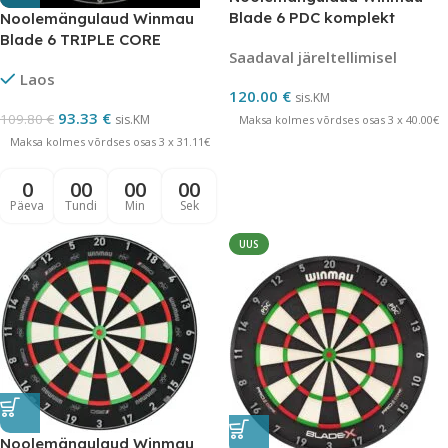
Blade 6 PDC komplekt
Noolemängulaud Winmau
Blade 6 TRIPLE CORE
Saadaval järeltellimisel
Laos
120.00
€
sis.KM
93.33
€
109.80
€
sis.KM
Maksa kolmes võrdses osas 3 x 40.00€
Maksa kolmes võrdses osas 3 x 31.11€
0
00
00
00
Päeva
Tundi
Min
Sek
UUS
Noolemängulaud Winmau