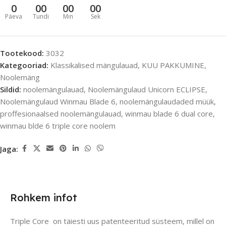
0
00
00
00
Päeva
Tundi
Min
Sek
Tootekood:
3032
Kategooriad:
Klassikalised mängulauad
,
KUU PAKKUMINE
,
Noolemäng
Sildid:
noolemängulauad
,
Noolemängulaud Unicorn ECLIPSE
,
Noolemängulaud Winmau Blade 6
,
noolemängulaudaded müük
,
proffesionaalsed noolemängulauad
,
winmau blade 6 dual core
,
winmau blde 6 triple core noolem
Jaga:
Rohkem infot
Triple Core on täiesti uus patenteeritud süsteem, millel on