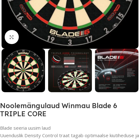
Suurendamiseks klõpsake
Noolemängulaud Winmau Blade 6
TRIPLE CORE
Blade seeria uusim laud
Uuenduslik Density Control traat tagab optimaalse kiutiheduse ja