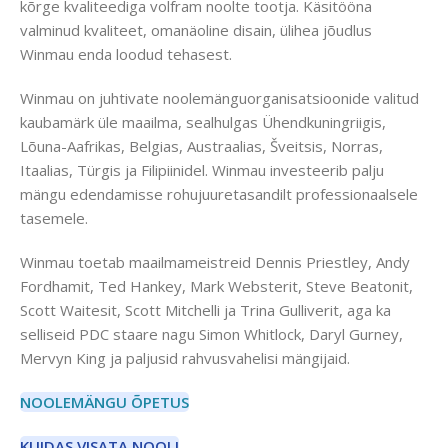
kõrge kvaliteediga volfram noolte tootja. Käsitööna
valminud kvaliteet, omanäoline disain, ülihea jõudlus
Winmau enda loodud tehasest.
Winmau on juhtivate noolemänguorganisatsioonide valitud
kaubamärk üle maailma, sealhulgas Ühendkuningriigis,
Lõuna-Aafrikas, Belgias, Austraalias, Šveitsis, Norras,
Itaalias, Türgis ja Filipiinidel. Winmau investeerib palju
mängu edendamisse rohujuuretasandilt professionaalsele
tasemele.
Winmau toetab maailmameistreid Dennis Priestley, Andy
Fordhamit, Ted Hankey, Mark Websterit, Steve Beatonit,
Scott Waitesit, Scott Mitchelli ja Trina Gulliverit, aga ka
selliseid PDC staare nagu Simon Whitlock, Daryl Gurney,
Mervyn King ja paljusid rahvusvahelisi mängijaid.
NOOLEMÄNGU ÕPETUS
KUIDAS VISATA NOOLI