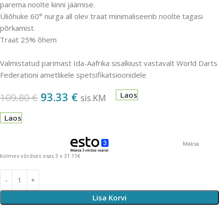
parema noolte kinni jäämise.
Üliõhuke 60° nurga all olev traat minimaliseerib noolte tagasi
põrkamist.
Traat 25% õhem
Valmistatud parimast Ida-Aafrika sisalkiust
vastavalt World Darts
Federationi ametlikele spetsifikatsioonidele
93.33
€
Laos
109.80
€
sis.KM
Laos
Maksa
kolmes võrdses osas 3 x 31.11€
Lisa Korvi