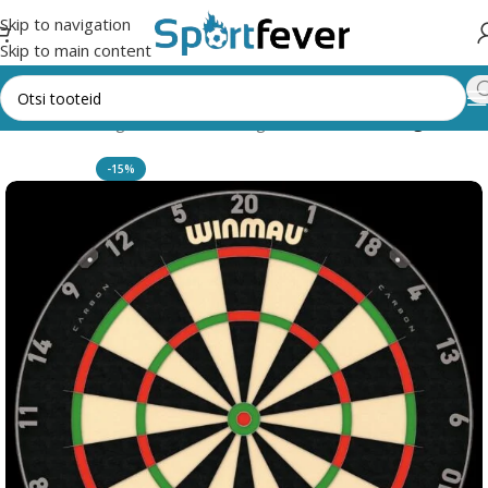
Skip to navigation
Skip to main content
sileht
Kõik kategooriad
Noolemäng
Klassikalised mängulauad
-15%