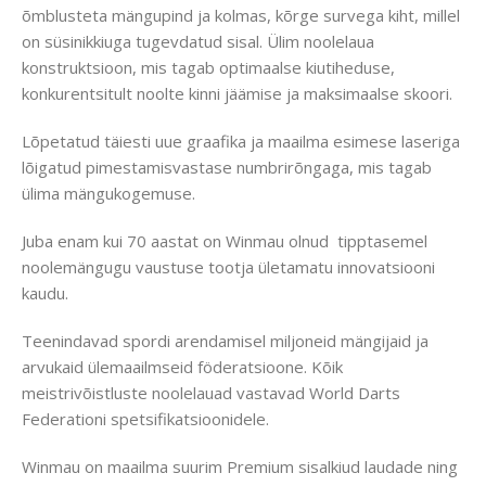
õmblusteta mängupind ja kolmas, kõrge survega kiht, millel
on süsinikkiuga tugevdatud sisal. Ülim noolelaua
konstruktsioon, mis tagab optimaalse kiutiheduse,
konkurentsitult noolte kinni jäämise ja maksimaalse skoori.
Lõpetatud täiesti uue graafika ja maailma esimese laseriga
lõigatud pimestamisvastase numbrirõngaga, mis tagab
ülima mängukogemuse.
Juba enam kui 70 aastat on Winmau olnud tipptasemel
noolemängugu vaustuse tootja ületamatu innovatsiooni
kaudu.
Teenindavad spordi arendamisel miljoneid mängijaid ja
arvukaid ülemaailmseid föderatsioone. Kõik
meistrivõistluste noolelauad vastavad World Darts
Federationi spetsifikatsioonidele.
Winmau on maailma suurim Premium sisalkiud laudade ning