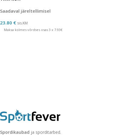
Saadaval järeltellimisel
23.80
€
sis.KM
Maksa kolmes võrdses osas 3 x 7.93€
Spordikaubad
ja sporditarbed.