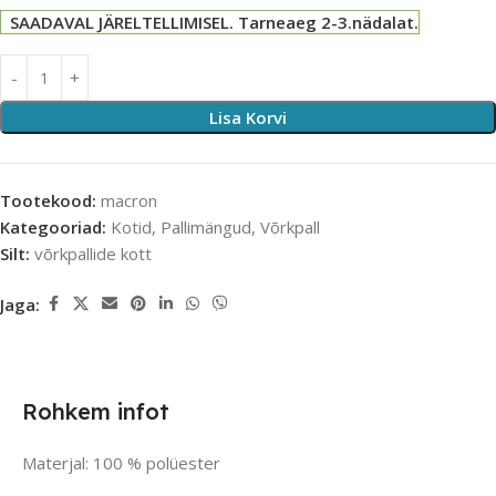
SAADAVAL JÄRELTELLIMISEL. Tarneaeg 2-3.nädalat.
Lisa Korvi
Tootekood:
macron
Kategooriad:
Kotid
,
Pallimängud
,
Võrkpall
Silt:
võrkpallide kott
Jaga:
Rohkem infot
Materjal: 100 % polüester