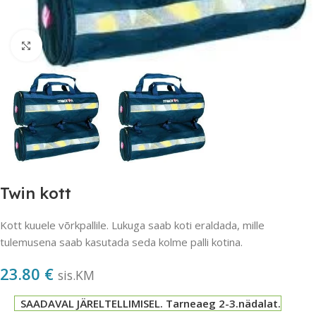
Suurendamiseks klõpsake
Twin kott
Kott kuuele võrkpallile. Lukuga saab koti eraldada, mille
tulemusena saab kasutada seda kolme palli kotina.
23.80
€
sis.KM
SAADAVAL JÄRELTELLIMISEL. Tarneaeg 2-3.nädalat.