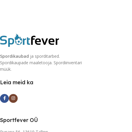
Spordikaubad
ja sporditarbed.
Spordikaupade maaletooja. Spordiinventari
müük.
Leia meid ka
Sportfever OÜ
Punane 56, 13619 Tallinn