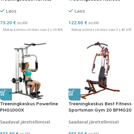
Laos
Laos
73.20
€
122.00
€
sis.KM
sis.KM
Maksa kolmes võrdses osas 3 x 24.40€
Maksa kolmes võrdses osas 3 x 40.67€
Treeningkeskus Powerline
Treeningkeskus Best Fitness
PHG1000X
Sportsman Gym 20 BFMG20
Saadaval järeltellimisel
Saadaval järeltellimisel
655.60
€
655.60
€
sis.KM
sis.KM