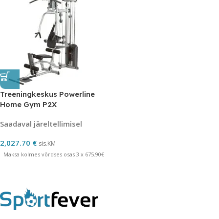
Treeningkeskus Powerline
Home Gym P2X
Saadaval järeltellimisel
2,027.70
€
sis.KM
Maksa kolmes võrdses osas 3 x 675.90€