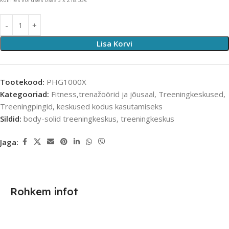
Lisa Korvi
Tootekood:
PHG1000X
Kategooriad:
Fitness,trenažöörid ja jõusaal
,
Treeningkeskused
,
Treeningpingid, keskused kodus kasutamiseks
Sildid:
body-solid treeningkeskus
,
treeningkeskus
Jaga:
Rohkem infot