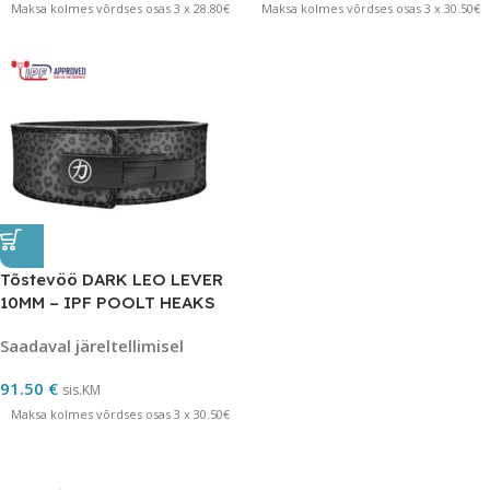
Maksa kolmes võrdses osas 3 x 28.80€
Maksa kolmes võrdses osas 3 x 30.50€
Tõstevöö DARK LEO LEVER
10MM – IPF POOLT HEAKS
KIIDETUD SUURUS XL
Saadaval järeltellimisel
91.50
€
sis.KM
Maksa kolmes võrdses osas 3 x 30.50€