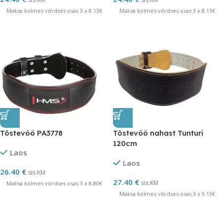
Maksa kolmes võrdses osas 3 x 8.13€
Maksa kolmes võrdses osas 3 x 8.13€
Tõstevöö PA3778
Tõstevöö nahast Tunturi
120cm
Laos
Laos
26.40
€
sis.KM
27.40
€
sis.KM
Maksa kolmes võrdses osas 3 x 8.80€
Maksa kolmes võrdses osas 3 x 9.13€