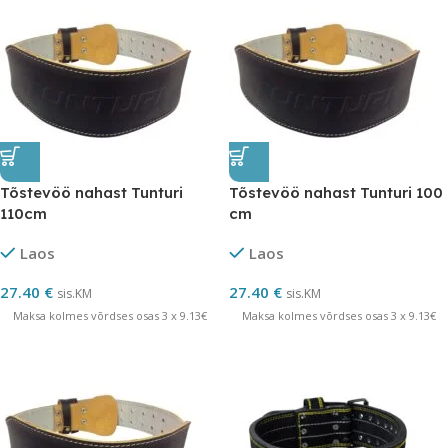
Tõstevöö nahast Tunturi
Tõstevöö nahast Tunturi 100
110cm
cm
Laos
Laos
27.40
€
27.40
€
sis.KM
sis.KM
Maksa kolmes võrdses osas 3 x 9.13€
Maksa kolmes võrdses osas 3 x 9.13€