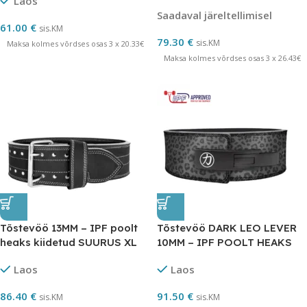
Laos
Saadaval järeltellimisel
61.00
€
sis.KM
79.30
€
sis.KM
Maksa kolmes võrdses osas 3 x 20.33€
Maksa kolmes võrdses osas 3 x 26.43€
Tõstevöö 13MM – IPF poolt
Tõstevöö DARK LEO LEVER
heaks kiidetud SUURUS XL
10MM – IPF POOLT HEAKS
KIIDETUD SUURUS L
Laos
Laos
86.40
€
91.50
€
sis.KM
sis.KM