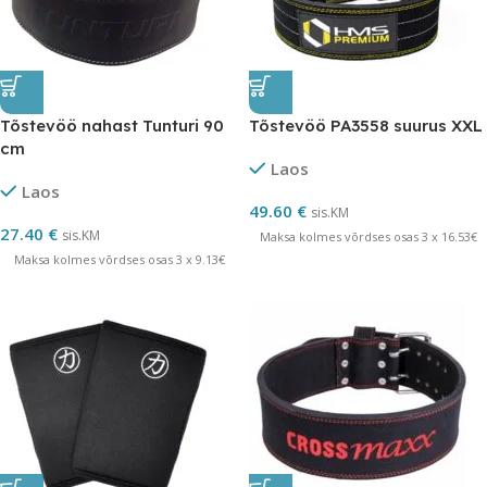
Tõstevöö nahast Tunturi 90
Tõstevöö PA3558 suurus XXL
cm
Laos
Laos
49.60
€
sis.KM
27.40
€
sis.KM
Maksa kolmes võrdses osas 3 x 16.53€
Maksa kolmes võrdses osas 3 x 9.13€