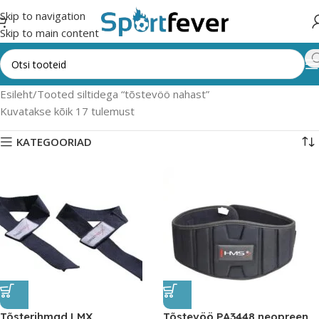
Skip to navigation
Skip to main content
Esileht
Tooted siltidega “tõstevöö nahast”
Kuvatakse kõik 17 tulemust
KATEGOORIAD
Tõsterihmad LMX
Tõstevöö PA3448 neopreen