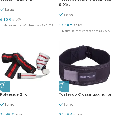
S-XXL
Laos
Laos
6.10
€
sis.KM
17.30
€
sis.KM
Maksa kolmes võrdses osas 3 x 2.03€
Maksa kolmes võrdses osas 3 x 5.77€
Põlveside 2 tk
Tõstevöö Crossmaxx nailon
Laos
Laos
24.40
€
24.40
€
sis.KM
sis.KM