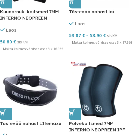
Küünarnuki kaitsmed 7MM
Tõstevöö nahast lai
INFERNO NEOPREEN
Laos
Laos
53.87
€
–
53.90
€
sis.KM
50.80
€
sis.KM
Maksa kolmes võrdses osas 3 x 17.96€
Maksa kolmes võrdses osas 3 x 16.93€
Tõstevöö nahast LIfemaxx
Põlvekaitsmed 7MM
INFERNO NEOPREEN IPF