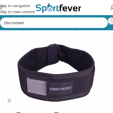
Skip to navigation
Skip to main content
s,trenažöörid ja jõusaal
Tõstevööd, kindad ja randmesidemed
Suurendamiseks klõpsake