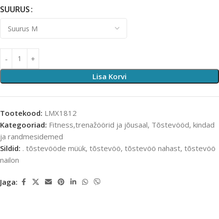
SUURUS
Lisa Korvi
Tootekood:
LMX1812
Kategooriad:
Fitness,trenažöörid ja jõusaal
,
Tõstevööd, kindad
ja randmesidemed
Sildid:
. tõstevööde müük
,
tõstevöö
,
tõstevöö nahast
,
tõstevöö
nailon
Jaga: