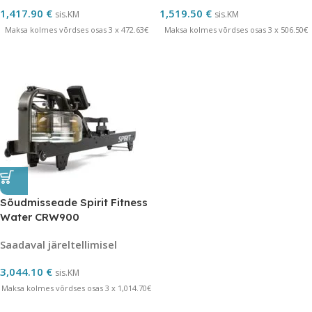
1,417.90
€
1,519.50
€
sis.KM
sis.KM
Maksa kolmes võrdses osas 3 x 472.63€
Maksa kolmes võrdses osas 3 x 506.50€
Sõudmisseade Spirit Fitness
Water CRW900
Saadaval järeltellimisel
3,044.10
€
sis.KM
Maksa kolmes võrdses osas 3 x 1,014.70€