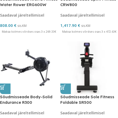
Water Rower ERG600W
CRW800
Saadaval järeltellimisel
Saadaval järeltellimisel
808.00
€
1,417.90
€
sis.KM
sis.KM
Maksa kolmes võrdses osas 3 x 269.33€
Maksa kolmes võrdses osas 3 x 472.63€
Sõudmisseade Body-Solid
Sõudmisseade Sole Fitness
Endurance R300
Foldable SR500
Saadaval järeltellimisel
Saadaval järeltellimisel