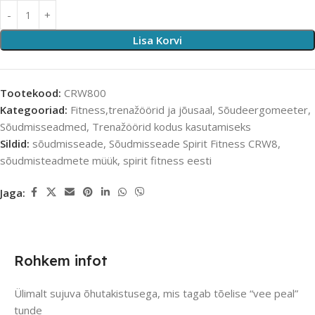
Lisa Korvi
Tootekood:
CRW800
Kategooriad:
Fitness,trenažöörid ja jõusaal
,
Sõudeergomeeter
,
Sõudmisseadmed
,
Trenažöörid kodus kasutamiseks
Sildid:
sõudmisseade
,
Sõudmisseade Spirit Fitness CRW8
,
sõudmisteadmete müük
,
spirit fitness eesti
Jaga:
Rohkem infot
Ülimalt sujuva õhutakistusega, mis tagab tõelise “vee peal”
tunde