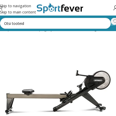
Skip to navigation
Skip to main content
saal
Jõusaali masinad, pingid ja riiulid
Kardio
Sõudeergomeeter