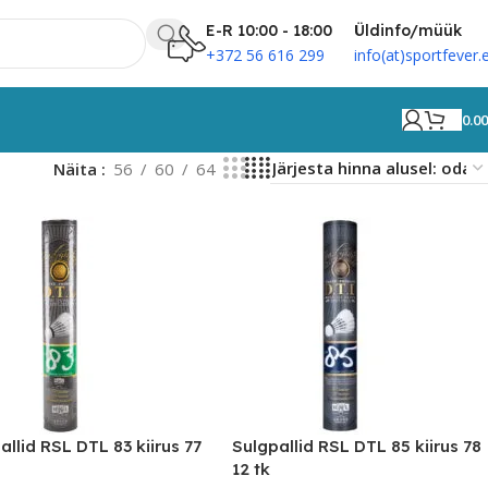
E-R 10:00 - 18:00
Üldinfo/müük
+372 56 616 299
info(at)sportfever.
0.0
Näita
56
60
64
allid RSL DTL 83 kiirus 77
Sulgpallid RSL DTL 85 kiirus 78
12 tk