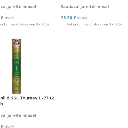
al järeltellimisel
Saadaval järeltellimisel
0
€
23.50
€
sis.KM
sis.KM
sa kolmes võrdses osas 3 x 7.33€
Maksa kolmes võrdses osas 3 x 7.83€
allid RSL Tourney 1 -77 12
ub
al järeltellimisel
0
€
sis.KM