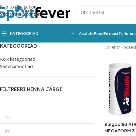
Skip to navigation
Skip to main content
KATEGOORIAD
Avaleht
Pood
Firmast
Tellimin
KATEGOORIAD
Esileht
Tooted 
Kõik kategooriad
Sammumõõtjad
FILTREERI HINNA JÄRGI
Sulgpallid A
MEGAFORM 3 