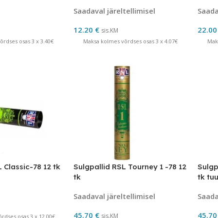
Saadaval järeltellimisel
Saadav
12.20
€
22.0
sis.KM
rdses osas 3 x 3.40€
Maksa kolmes võrdses osas 3 x 4.07€
Mak
 Classic-78 12 tk
Sulgpallid RSL Tourney 1 -78 12
Sulgp
tk
tk tu
Saadaval järeltellimisel
Saadav
45.70
€
45.7
sis.KM
rdses osas 3 x 12.00€