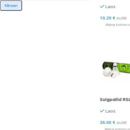
Filtreeri
Laos
10.20
€
sis.KM
Maksa kolmes võ
Sulgpallid RSL
Laos
36.00
€
sis.KM
Maksa kolmes võ