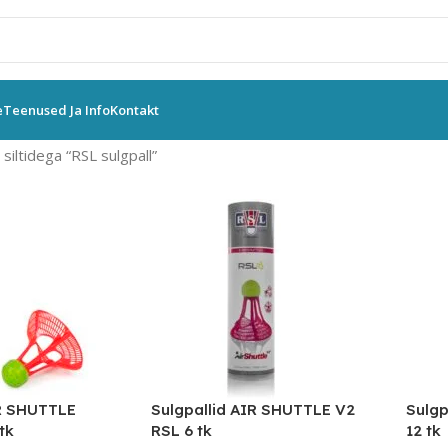
e
Teenused Ja Info
Kontakt
siltidega “RSL sulgpall”
IR SHUTTLE
Sulgpallid AIR SHUTTLE V2
Sulgp
tk
RSL 6 tk
12 tk