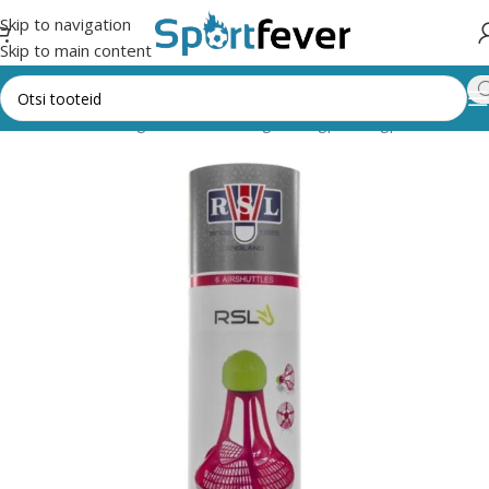
Skip to navigation
Skip to main content
Esileht
Kõik kategooriad
Pallimängud
Sulgpall
Sulgpallid
RSL