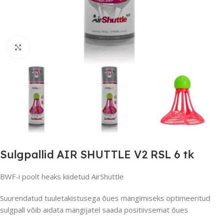
Suurendamiseks klõpsake
Sulgpallid AIR SHUTTLE V2 RSL 6 tk
BWF-i poolt heaks kiidetud AirShuttle
Suurendatud tuuletakistusega õues mängimiseks optimeeritud
sulgpall võib aidata mängijatel saada positiivsemat õues