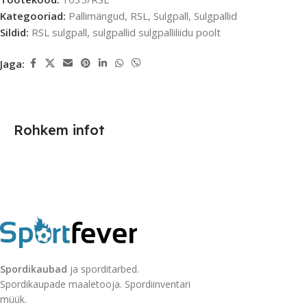
Kategooriad:
Pallimängud
,
RSL
,
Sulgpall
,
Sulgpallid
Sildid:
RSL sulgpall
,
sulgpallid sulgpalliliidu poolt
Jaga:
Rohkem infot
Spordikaubad
ja sporditarbed.
Spordikaupade maaletooja. Spordiinventari
müük.