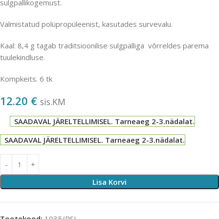
sulgpallikogemust.
Valmistatud polüpropüleenist, kasutades survevalu.
Kaal: 8,4 g tagab traditsioonilise sulgpalliga võrreldes parema
tuulekindluse.
Kompkeits. 6 tk
12.20
€
sis.KM
SAADAVAL JÄRELTELLIMISEL. Tarneaeg 2-3.nädalat.
SAADAVAL JÄRELTELLIMISEL. Tarneaeg 2-3.nädalat.
Lisa Korvi
Tootekood:
1035/RSL