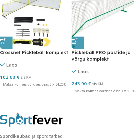
Crossnet Pickleball komplekt
Pickleball PRO postide ja
võrgu komplekt
Laos
Laos
162.60
€
sis.KM
243.90
€
sis.KM
Maksa kolmes võrdses osas 3 x 54.20€
Maksa kolmes võrdses osas 3 x 81.30€
Spordikaubad
ja sporditarbed.