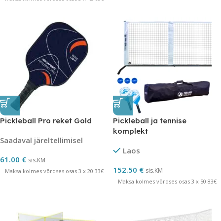
Pickleball Pro reket Gold
Pickleball ja tennise
komplekt
Saadaval järeltellimisel
Laos
61.00
€
sis.KM
152.50
€
sis.KM
Maksa kolmes võrdses osas 3 x 20.33€
Maksa kolmes võrdses osas 3 x 50.83€