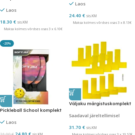
Laos
Laos
24.40
€
sis.KM
18.30
€
sis.KM
Maksa kolmes võrdses osas 3 x 8.13€
Maksa kolmes võrdses osas 3 x 6.10€
-20%
Väljaku märgistuskomplekt
Pickleball School komplekt
Saadaval järeltellimisel
Laos
31.70
€
sis.KM
24.80
€
31.00
€
sis.KM
Maksa kolmes võrdses osas 3 x 10.57€