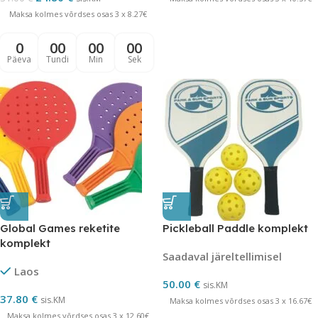
Maksa kolmes võrdses osas 3 x 8.27€
0
00
00
00
Päeva
Tundi
Min
Sek
Global Games reketite
Pickleball Paddle komplekt
komplekt
Saadaval järeltellimisel
Laos
50.00
€
sis.KM
37.80
€
sis.KM
Maksa kolmes võrdses osas 3 x 16.67€
Maksa kolmes võrdses osas 3 x 12.60€