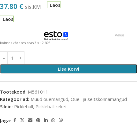
37.80
€
Laos
sis.KM
Laos
Maksa
kolmes võrdses osas 3 x 12.60€
Lisa Korvi
Tootekood:
M561011
Kategooriad:
Muud õuemängud
,
Õue- ja seltskonnamängud
Sildid:
Pickleball
,
Pickleball reket
Jaga: