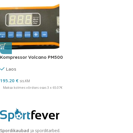
Kompressor Volcano PM500
Laos
195.20
€
sis.KM
Maksa kolmes võrdses osas 3 x 65.07€
Spordikaubad
ja sporditarbed.