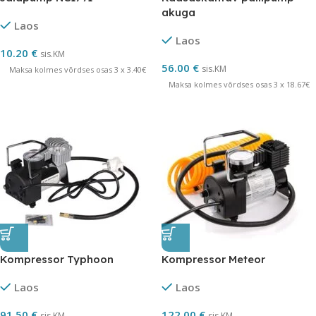
akuga
Laos
Laos
10.20
€
sis.KM
56.00
€
sis.KM
Maksa kolmes võrdses osas 3 x 3.40€
Maksa kolmes võrdses osas 3 x 18.67€
Kompressor Typhoon
Kompressor Meteor
Laos
Laos
91.50
€
122.00
€
sis.KM
sis.KM