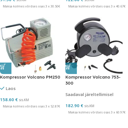
Maksa kolmes võrdses osas 3 x 30.50€
Maksa kolmes võrdses osas 3 x 40.67€
Kompressor Volcano PM250
Kompressor Volcano 753-
300
Laos
Saadaval järeltellimisel
158.60
€
sis.KM
182.90
€
sis.KM
Maksa kolmes võrdses osas 3 x 52.87€
Maksa kolmes võrdses osas 3 x 60.97€