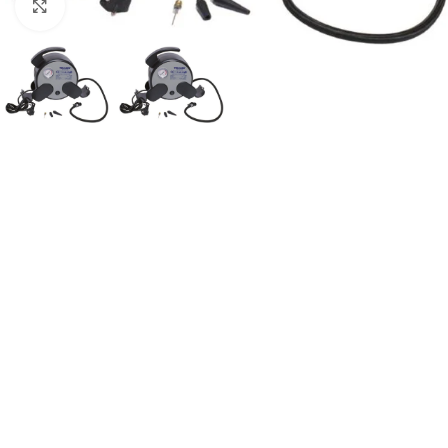
Suurendamiseks klõpsake