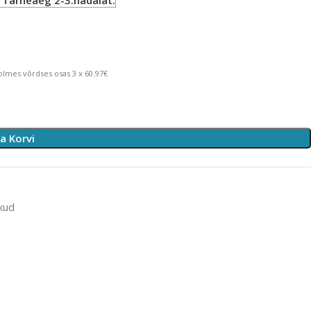
lmes võrdses osas 3 x 60.97€
sa Korvi
kud