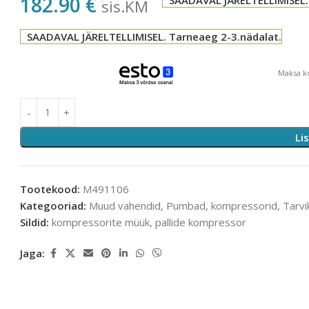
182.90
€
sis.KM
SAADAVAL JÄRELTELLIMISEL. Tarneaeg 2-3.nädalat.
Maksa ko
Li
Tootekood:
M491106
Kategooriad:
Muud vahendid
,
Pumbad, kompressorid
,
Tarvi
Sildid:
kompressorite müük
,
pallide kompressor
Jaga: