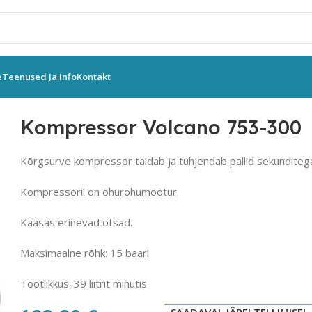
e
Teenused Ja Info
Kontakt
ssor Volcano 753-300
Kompressor Volcano 753-300
Kõrgsurve kompressor täidab ja tühjendab pallid sekunditeg
Kompressoril on õhurõhumõõtur.
Kaasas erinevad otsad.
Maksimaalne rõhk: 15 baari.
Tootlikkus: 39 liitrit minutis
SAADAVAL JÄRELTELLIMISEL.