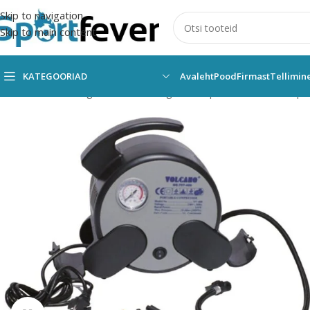
Skip to navigation
Skip to main content
KATEGOORIAD
Avaleht
Pood
Firmast
Tellimin
Esileht
Kõik kategooriad
Pallimängud
Võrkpall
Tarvikud
Kompre