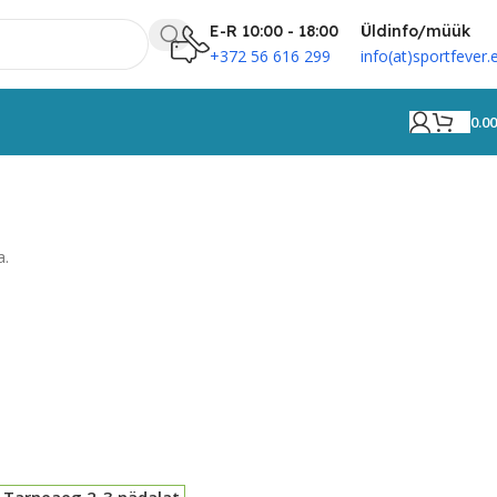
E-R 10:00 - 18:00
Üldinfo/müük
+372 56 616 299
info(at)sportfever.
0.0
a.
 Tarneaeg 2-3.nädalat.