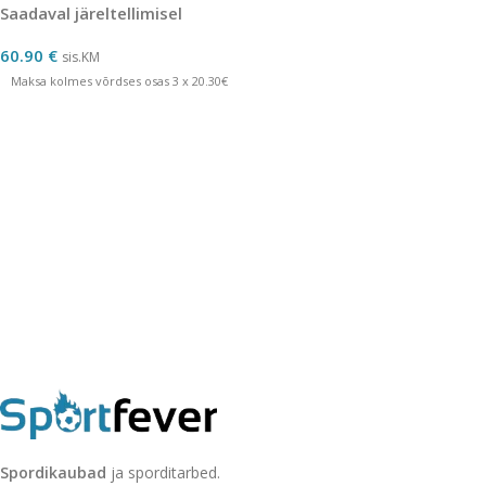
Saadaval järeltellimisel
60.90
€
sis.KM
Maksa kolmes võrdses osas 3 x 20.30€
Spordikaubad
ja sporditarbed.