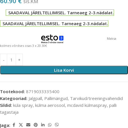
60.90
€
sis.KM
SAADAVAL JÄRELTELLIMISEL. Tarneaeg 2-3.nädalat.
SAADAVAL JÄRELTELLIMISEL. Tarneaeg 2-3.nädalat.
Maksa
kolmes võrdses osas 3 x 20.30€
Lisa Korvi
Tootekood:
8719033335400
Kategooriad:
Jalgpall
,
Pallimängud
,
Tarvikud/treeningvahendid
Sildid:
küla spray
,
külma aerosool
,
mcdavid külmaspray
,
palli
tagastaja
Jaga: