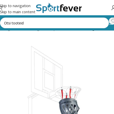
Skip to navigation
Skip to main content
 kategooriad
Pallimängud
Korvpall
Tarvikud/treeningvahendid