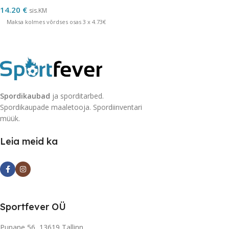
14.20
€
sis.KM
Maksa kolmes võrdses osas 3 x 4.73€
Spordikaubad
ja sporditarbed.
Spordikaupade maaletooja. Spordiinventari
müük.
Leia meid ka
Sportfever OÜ
Punane 56, 13619 Tallinn