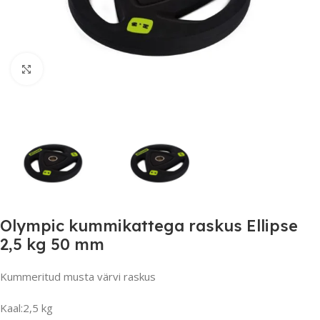
Suurendamiseks klõpsake
Olympic kummikattega raskus Ellipse
2,5 kg 50 mm
Kummeritud musta värvi raskus
Kaal:2,5 kg