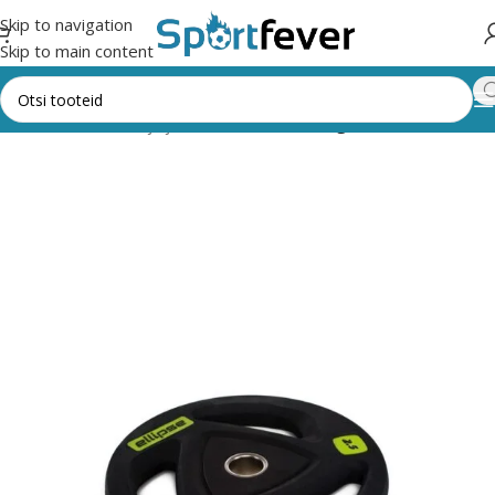
Skip to navigation
Skip to main content
Fitness,trenažöörid ja jõusaal
Raskused
Kangiraskused 50 mm