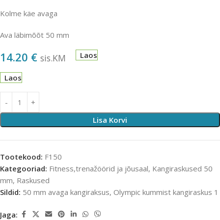
Kolme käe avaga
Ava läbimõõt 50 mm
14.20
€
Laos
sis.KM
Laos
Lisa Korvi
Tootekood:
F150
Kategooriad:
Fitness,trenažöörid ja jõusaal
,
Kangiraskused 50
mm
,
Raskused
Sildid:
50 mm avaga kangiraksus
,
Olympic kummist kangiraskus 1
Jaga: